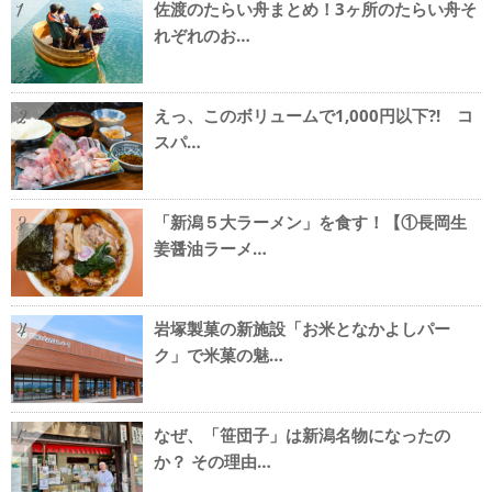
佐渡のたらい舟まとめ！3ヶ所のたらい舟そ
1
れぞれのお…
えっ、このボリュームで1,000円以下?! コ
2
スパ…
「新潟５大ラーメン」を食す！【①長岡生
3
姜醤油ラーメ…
岩塚製菓の新施設「お米となかよしパー
4
ク」で米菓の魅…
なぜ、「笹団子」は新潟名物になったの
5
か？ その理由…