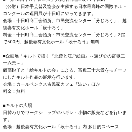
（公財）日本手芸普及協会が主催する日本最高峰の国際キルト
コンクールの巡回展が十日町にやってきます。
会場：十日町商工会議所、市民交流センター「分じろう」、越
後妻有文化ホール「段十ろう」
料金：十日町商工会議所・市民交流センター「分じろう」2館
で500円、越後妻有文化ホール「段十ろう」無料
■企画展「キルトで描く『北斎と江戸絵画』～遊び心の富嶽三
十六景～」
飯高悦子と「絵キルトの会」による、富嶽三十六景をモチーフ
にしたキルト作品の展示を行います。
会場：カールベンクス古民家カフェ「澁い」ほか
料金：無料
■キルトの広場
日替わりでワークショップやハギレ・小物の販売などを行いま
す。
会場：越後妻有文化ホール「段十ろう」内 多目的スペース