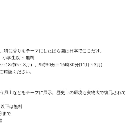
。特に香りをテーマにしたばら園は日本でここだけ。
円、小学生以下 無料
～18時(5～8月）、9時30分～16時30分(11月～3月)
ご確認ください。
う風土などをテーマに展示。歴史上の環境も実物大で復元されて
生以下は無料
分まで
始