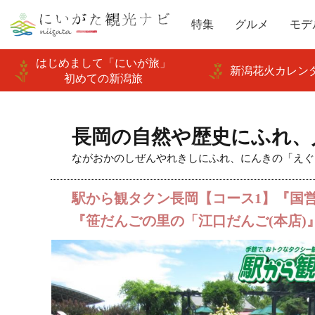
特集
グルメ
モデ
はじめまして「にいが旅」
新潟花火カレンダ
初めての新潟旅
長岡の自然や歴史にふれ、
ながおかのしぜんやれきしにふれ、にんきの「えぐ
駅から観タクン長岡【コース1】『国
『笹だんごの里の「江口だんご(本店)