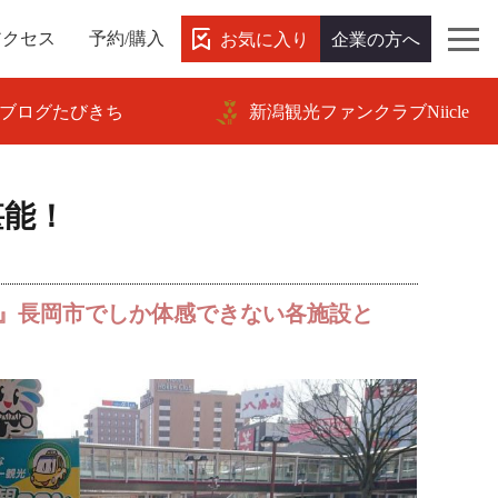
お気に入り
企業の方へ
アクセス
予約/購入
ブログたびきち
新潟観光ファンクラブNiicle
堪能！
』長岡市でしか体感できない各施設と