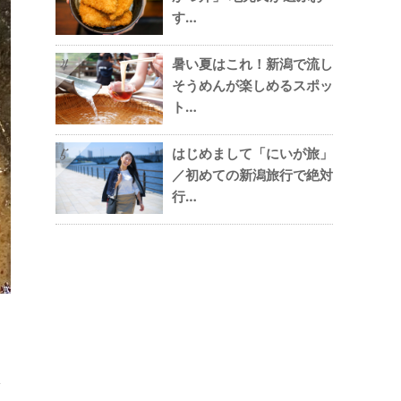
す…
暑い夏はこれ！新潟で流し
4
そうめんが楽しめるスポッ
ト…
はじめまして「にいが旅」
5
／初めての新潟旅行で絶対
行…
ツ