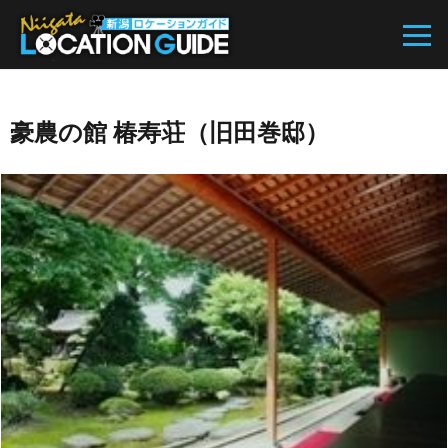
豪農の館 椿寿荘（旧田巻邸）