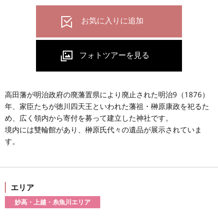
高田藩が明治政府の廃藩置県により廃止された明治9（1876）
年、家臣たちが徳川四天王といわれた藩祖・榊原康政を祀るた
め、広く領内から寄付を募って建立した神社です。
境内には雙輪館があり、榊原氏代々の遺品が展示されていま
す。
エリア
妙高・上越・糸魚川エリア