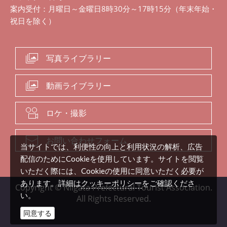
案内受付：月曜日～金曜日8時30分～17時15分（年末年始・
祝日を除く）
写真ライブラリー
動画ライブラリー
ロケ・撮影
お問い合わせフォーム
当サイトでは、利便性の向上と利用状況の解析、広告
配信のためにCookieを使用しています。サイトを閲覧
いただく際には、Cookieの使用に同意いただく必要が
クッキーポリシー
あります。詳細は
をご確認くださ
Copyright © Niigata Prefectural Tourist Association.
い。
All Rights Reserved.
同意する