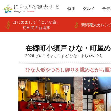
特集
グルメ
モデ
はじめまして「にいが旅」
新潟花火カレンダ
初めての新潟旅
在郷町小須戸 ひな・町屋
2026 ざいごうまちこすど ひな・まちやめぐり
ひな人形やつるし飾りを眺めながら雁