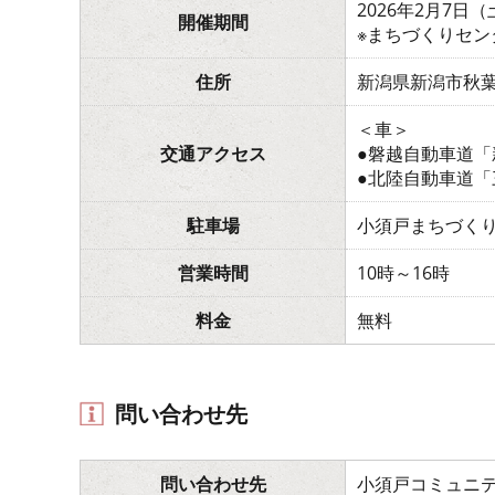
2026年2月7日
開催期間
※まちづくりセ
住所
新潟県新潟市秋
＜車＞
交通アクセス
●磐越自動車道「
●北陸自動車道「
駐車場
小須戸まちづく
営業時間
10時～16時
料金
無料
問い合わせ先
問い合わせ先
小須戸コミュニ