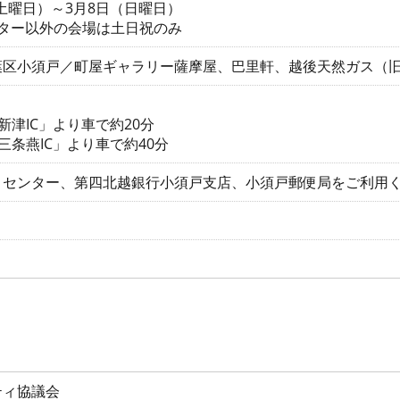
（土曜日）～3月8日（日曜日）
ンター以外の会場は土日祝のみ
葉区小須戸／町屋ギャラリー薩摩屋、巴里軒、越後天然ガス（
新津IC」より車で約20分
三条燕IC」より車で約40分
りセンター、第四北越銀行小須戸支店、小須戸郵便局をご利用
ティ協議会