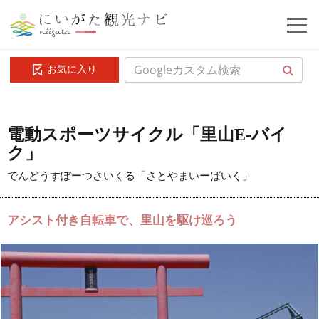
お気に入り
電動スポーツサイクル「里山E-バイ
ク」
でんどうすぽーつさいくる「さとやまいーばいく」
アシスト付き自転車で、里山を駆け巡ろう