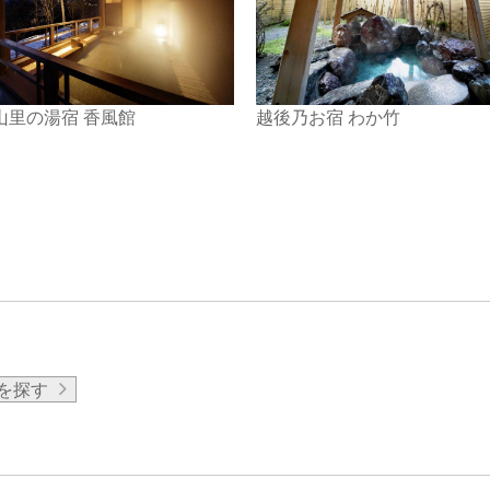
山里の湯宿 香風館
越後乃お宿 わか竹
を探す