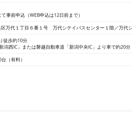
にて事前申込（WEB申込は12日前まで）
央区万代１丁目６番１号 万代シテイバスセンター１階／万代
り徒歩約10分
新潟西IC」または磐越自動車道「新潟中央IC」より車で約20分
00台（有料）