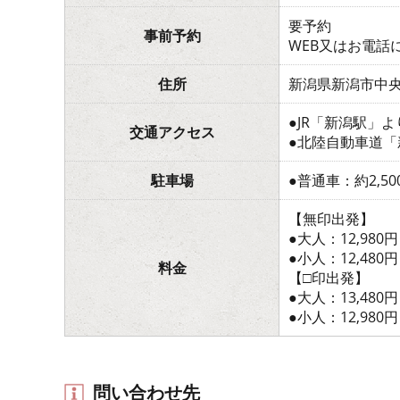
要予約
事前予約
WEB又はお電話
住所
新潟県新潟市中
●JR「新潟駅」よ
交通アクセス
●北陸自動車道「
駐車場
●普通車：約2,5
【無印出発】
●大人：12,980円
●小人：12,480円
料金
【□印出発】
●大人：13,480円
●小人：12,980円
問い合わせ先