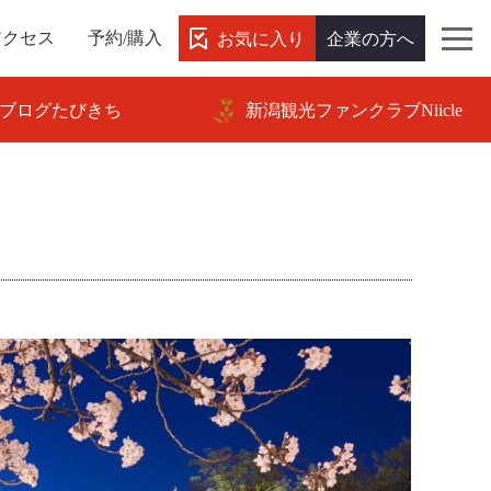
お気に入り
企業の方へ
アクセス
予約/購入
ブログたびきち
新潟観光ファンクラブNiicle