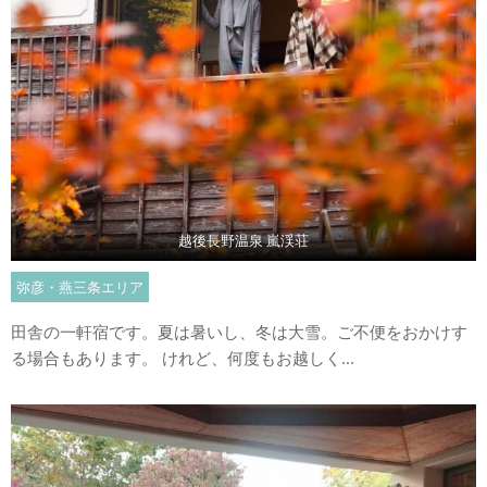
越後長野温泉 嵐渓荘
弥彦・燕三条エリア
田舎の一軒宿です。夏は暑いし、冬は大雪。ご不便をおかけす
る場合もあります。 けれど、何度もお越しく...