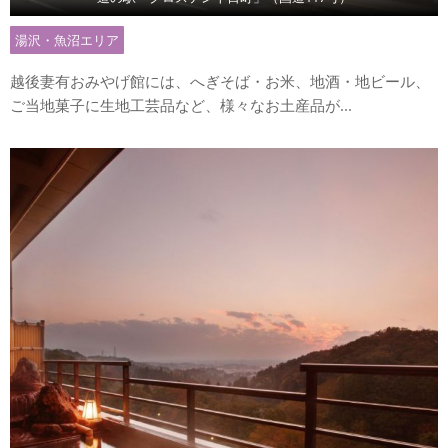
湯沢・魚沼エリア
越後妻有おみやげ館には、へぎそば・お米、地酒・地ビール、
ご当地菓子に生地工芸品など、様々なお土産品が...