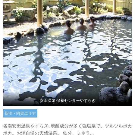
安田温泉 保養センターやすらぎ
新潟・阿賀エリア
名湯安田温泉やすらぎ､炭酸成分が多く強塩泉で、ツルツルポカ
ポカ。お湯自慢の天然温泉。 鉄分、ミネラ...