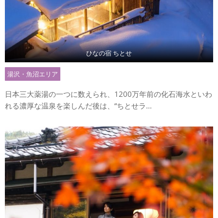
ひなの宿 ちとせ
湯沢・魚沼エリア
日本三大薬湯の一つに数えられ、1200万年前の化石海水といわ
れる濃厚な温泉を楽しんだ後は、“ちとせラ...