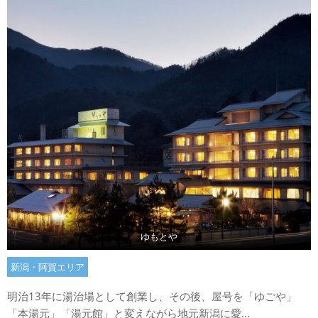
ゆもとや
新潟・阿賀エリア
明治13年に湯治場として創業し、その後、屋号を「ゆごや」
「本湯元」「湯元館」と変えながら地元新潟に愛...