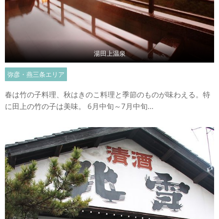
湯田上温泉
弥彦・燕三条エリア
春は竹の子料理、秋はきのこ料理と季節のものが味わえる。特
に田上の竹の子は美味。 6月中旬～7月中旬...