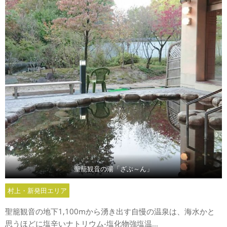
聖籠観音の湯「ざぶ～ん」
村上・新発田エリア
聖籠観音の地下1,100mから湧き出す自慢の温泉は、海水かと
思うほどに塩辛いナトリウム-塩化物強塩温...