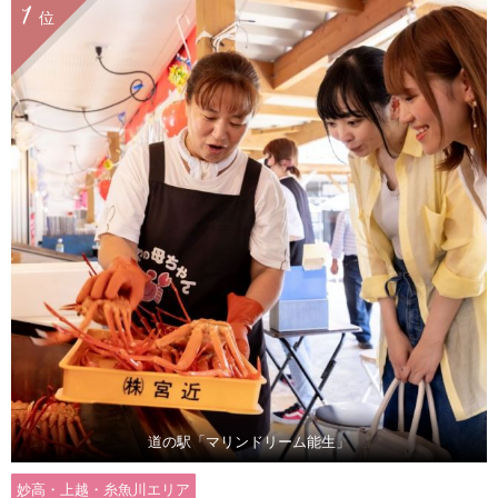
1
位
道の駅「マリンドリーム能生」
妙高・上越・糸魚川エリア