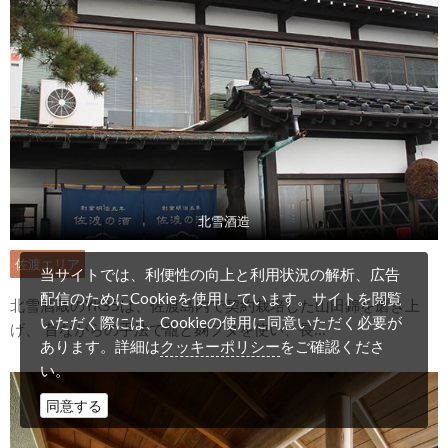
北雪酒造
佐渡エリア
当サイトでは、利便性の向上と利用状況の解析、広告
配信のためにCookieを使用しています。サイトを閲覧
北雪酒蔵のYK35は、佐渡島内で契約栽培した山田錦を磨き上
いただく際には、Cookieの使用に同意いただく必要が
げ、 昔ながらの手法で甑と麹ブタを使い、長...
クッキーポリシー
あります。詳細は
をご確認くださ
い。
同意する