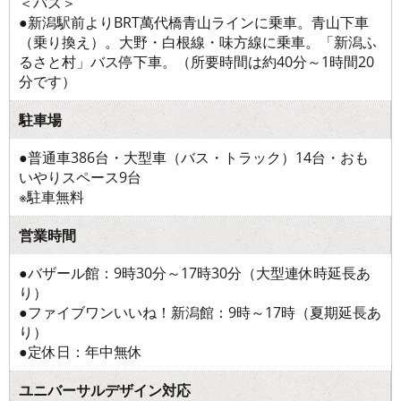
＜バス＞
●新潟駅前よりBRT萬代橋青山ラインに乗車。青山下車
（乗り換え）。大野・白根線・味方線に乗車。「新潟ふ
るさと村」バス停下車。（所要時間は約40分～1時間20
分です）
駐車場
●普通車386台・大型車（バス・トラック）14台・おも
いやりスペース9台
※駐車無料
営業時間
●バザール館：9時30分～17時30分（大型連休時延長あ
り）
●ファイブワンいいね！新潟館：9時～17時（夏期延長あ
り）
●定休日：年中無休
ユニバーサルデザイン対応