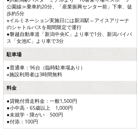
公園線≫乗車約20分、「産業振興センター前」下車、徒
歩約5分
※イルミネーション実施日には新潟駅⇔アイスアリーナ
のシャトルバスを期間限定で運行
●磐越自動車道「新潟中央IC」より車で1分、新潟バイパ
ス「女池IC」より車で3分
駐車場
●普通車：96台（臨時駐車場あり）
※施設利用者は3時間無料
料金
●貸靴付滑走料金：一般1,500円
●小中高・65歳以上 1,000円
●未就学・障がい 500円
●付添：100円