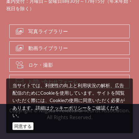
案内受付：月曜日～金曜日8時30分～17時15分（年末年始・
祝日を除く）
写真ライブラリー
動画ライブラリー
ロケ・撮影
お問い合わせフォーム
当サイトでは、利便性の向上と利用状況の解析、広告
配信のためにCookieを使用しています。サイトを閲覧
いただく際には、Cookieの使用に同意いただく必要が
クッキーポリシー
あります。詳細は
をご確認くださ
Copyright © Niigata Prefectural Tourist Association.
い。
All Rights Reserved.
同意する