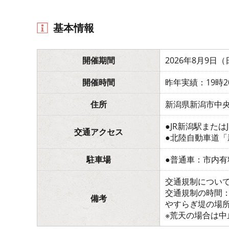
基本情報
開催期間
2026年8月9日
開催時間
昨年実績：19時
住所
新潟県新潟市中
●JR新潟駅また
交通アクセス
●北陸自動車道「
駐車場
●普通車：市内
交通規制につい
交通規制の時間：1
備考
やすらぎ堤の場所
※荒天の場合は中