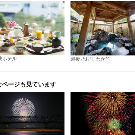
映ホテル
越後乃お宿 わか竹
なページも見ています