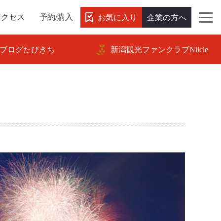
お気に入り
企業の方へ
アクセス
予約/購入
ブログたびきち
新潟観光ファンクラブNiicle