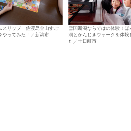
ムスリップ 佐渡島金山すご
雪国新潟ならではの体験！ほ
をやってみた！／新潟市
洞とかんじきウォークを体験
た／十日町市