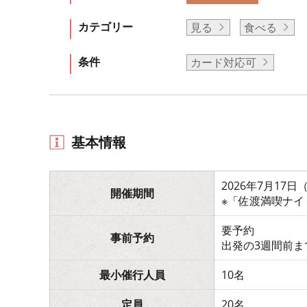
カテゴリー
見る
食べる
条件
カード対応可
基本情報
2026年7月17
開催期間
※「佐渡満喫ナ
要予約
事前予約
出発の3週間前ま
最小催行人員
10名
定員
20名