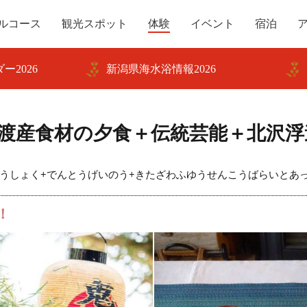
ルコース
観光スポット
体験
イベント
宿泊
ー2026
新潟県海水浴情報2026
渡産食材の夕食＋伝統芸能＋北沢浮
うしょく+でんとうげいのう+きたざわふゆうせんこうばらいとあ
！