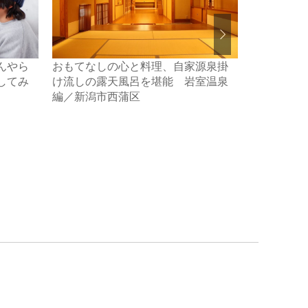
んやら
おもてなしの心と料理、自家源泉掛
新潟土産の
してみ
け流しの露天風呂を堪能 岩室温泉
メ農家が本
編／新潟市西蒲区
「越後おこ
ぼを見なが
市