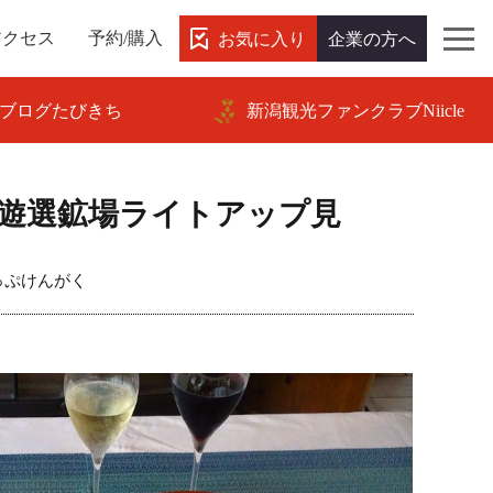
お気に入り
企業の方へ
アクセス
予約/購入
ブログたびきち
新潟観光ファンクラブNiicle
遊選鉱場ライトアップ見
っぷけんがく