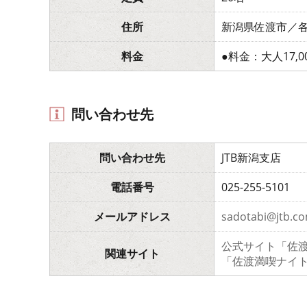
住所
新潟県佐渡市／
料金
●料金：大人17,
問い合わせ先
問い合わせ先
JTB新潟支店
電話番号
025-255-5101
メールアドレス
sadotabi@jtb.c
公式サイト「佐
関連サイト
「佐渡満喫ナイ