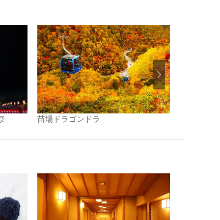
祭
ぽんしゅ館
苗場ドラゴンドラ