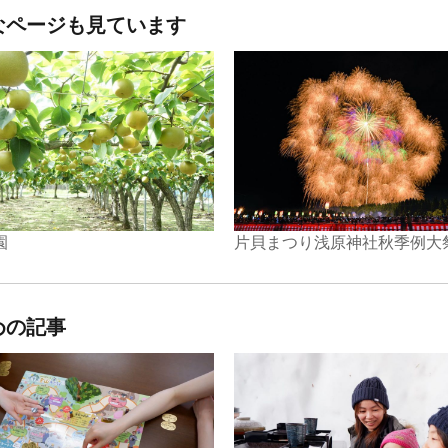
なページも見ています
園
片貝まつり浅原神社秋季例大
めの記事