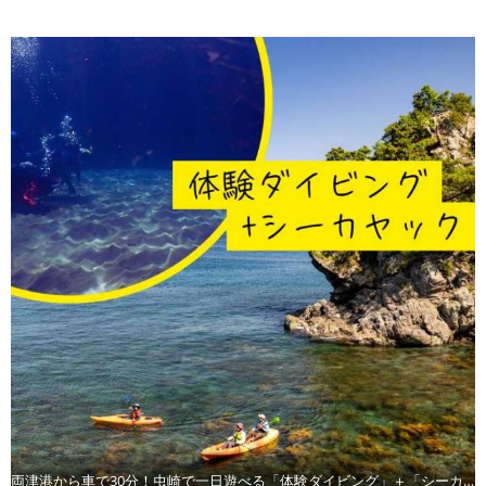
両津港から車で30分！虫崎で一日遊べる「体験ダイビング」＋「シーカヤック」コース