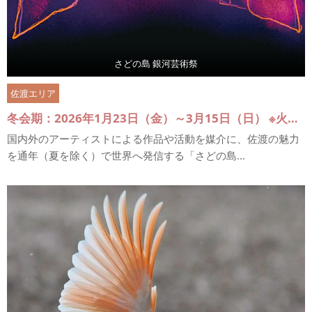
さどの島 銀河芸術祭
佐渡エリア
冬会期：2026年1月23日（金）～3月15日（日） ※火・水曜休（祝日除く）
国内外のアーティストによる作品や活動を媒介に、佐渡の魅力
を通年（夏を除く）で世界へ発信する「さどの島...