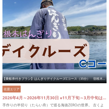
【乗船券付きプラン】はんぎりデイクルーズCコース（35分） 宿根木でたらい舟体験
佐渡エリア
2026年4月～2026年11月30日 ※11月下旬～3月中旬は休業
手作りの半切り（たらい舟）で巡る海抜ZEROの世界。 古くよ