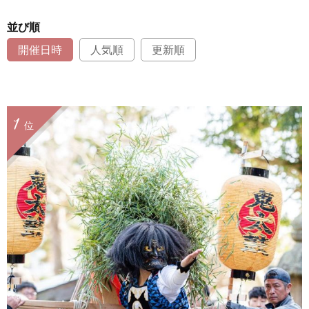
並び順
開催日時
人気順
更新順
1
位