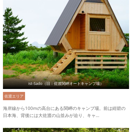
ist-Sado（旧：佐渡関岬オートキャンプ場）
佐渡エリア
海岸線から100mの高台にある関岬のキャンプ場。前は紺碧の
日本海、背後には大佐渡の山並みが迫り、キャ...