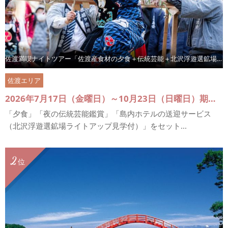
佐渡満喫ナイトツアー「佐渡産食材の夕食＋伝統芸能＋北沢浮遊選鉱場ライトアップ見学」
佐渡エリア
2026年7月17日（金曜日）～10月23日（日曜日）期間中の指定日 ※「佐渡満喫ナイトツアー」日程詳細にてご確認ください
「夕食」「夜の伝統芸能鑑賞」「島内ホテルの送迎サービス
（北沢浮遊選鉱場ライトアップ見学付）」をセット...
2
位