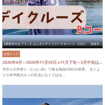
【乗船券付きプラン】はんぎりデイクルーズ Bコース（25分） 宿根木でたらい舟体験
佐渡エリア
2026年4月～2026年11月30日 ※11月下旬～3月中旬は休業
手作りの半切り（たらい舟）で巡る海抜ZEROの世界。 古くよ
り小木半島の人々の生活になくてはな...