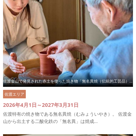
佐渡金山で発見された赤土を使った焼き物「無名異焼（伝統的工芸品）」を作ろう！
佐渡エリア
2026年4月1日～2027年3月31日
佐渡特有の焼き物である無名異焼（むみょういやき）。 佐渡金
山から出土する二酸化鉄の「無名異」は焼成...