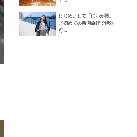
はじめまして「にいが旅」
5
／初めての新潟旅行で絶対
行…
駅