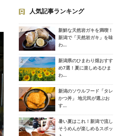
人気記事ランキング
新鮮な天然岩ガキを満喫！
1
新潟で「天然岩ガキ」を味
わ…
新潟県のひまわり畑おすす
2
め7選！夏に楽しめるひま
わ…
新潟のソウルフード「タレ
3
かつ丼」 地元民が選ぶお
す…
暑い夏はこれ！新潟で流し
4
そうめんが楽しめるスポッ
ト…