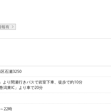
情報有
区石瀬3250
駅」より間瀬行きバスで岩室下車、徒歩で約10分
巻潟東IC」より車で20分
～22時