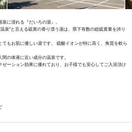
源泉に浸れる『だいろの湯』。
ぞ温泉”と言える硫黄の香り漂う湯は、県下有数の総硫黄量を誇り
とてもお肌に優しい湯です。 硫酸イオンが特に高く、角質を軟ら
人間の体液に近い成分の温泉です。
クゼーション効果に優れており、お子様でも安心してご入浴頂け
ど