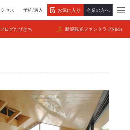
お気に入り
企業の方へ
アクセス
予約/購入
ブログたびきち
新潟観光ファンクラブNiicle