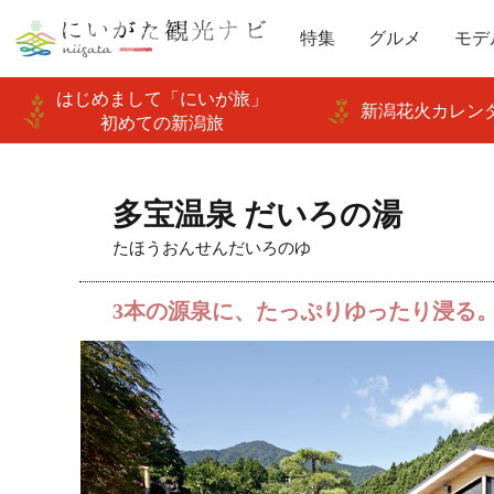
特集
グルメ
モデ
はじめまして「にいが旅」
新潟花火カレンダ
初めての新潟旅
多宝温泉 だいろの湯
たほうおんせんだいろのゆ
3本の源泉に、たっぷりゆったり浸る