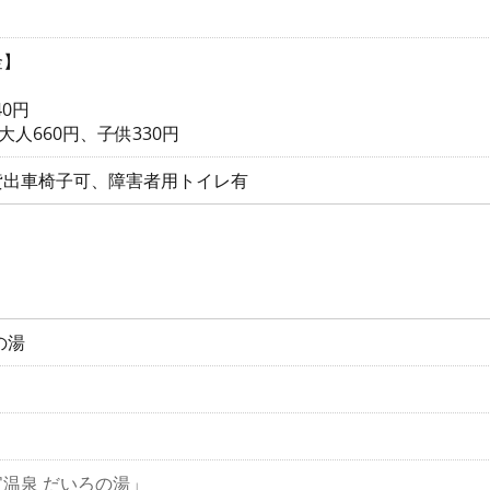
金】
40円
大人660円、子供330円
貸出車椅子可、障害者用トイレ有
の湯
温泉 だいろの湯」