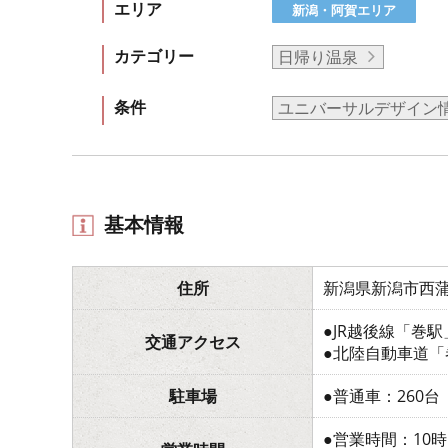
エリア
新潟・阿賀エリア
カテゴリー
日帰り温泉
条件
ユニバーサルデザイン
基本情報
住所
新潟県新潟市西蒲
●JR越後線「巻
交通アクセス
●北陸自動車道「
駐車場
●普通車：260台
●営業時間：10時