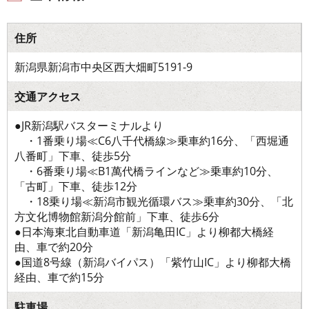
住所
新潟県新潟市中央区西大畑町5191-9
交通アクセス
●JR新潟駅バスターミナルより
・1番乗り場≪C6八千代橋線≫乗車約16分、「西堀通
八番町」下車、徒歩5分
・6番乗り場≪B1萬代橋ラインなど≫乗車約10分、
「古町」下車、徒歩12分
・18乗り場≪新潟市観光循環バス≫乗車約30分、「北
方文化博物館新潟分館前」下車、徒歩6分
●日本海東北自動車道「新潟亀田IC」より柳都大橋経
由、車で約20分
●国道8号線（新潟バイパス）「紫竹山IC」より柳都大橋
経由、車で約15分
駐車場