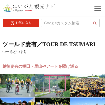
お気に入り
ツールド妻有／TOUR DE TSUMARI
つーるどつまり
越後妻有の棚田・里山やアートを駆け巡る