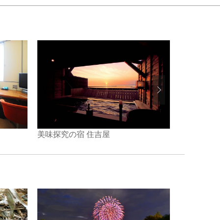
小出ホテル
美味探究の宿 住吉屋