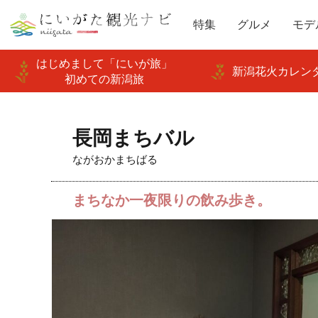
特集
グルメ
モデ
はじめまして「にいが旅」
新潟花火カレンダ
初めての新潟旅
長岡まちバル
ながおかまちばる
まちなか一夜限りの飲み歩き。