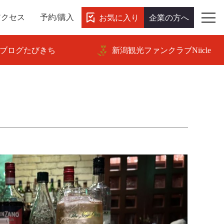
お気に入り
企業の方へ
アクセス
予約/購入
ブログたびきち
新潟観光ファンクラブNiicle