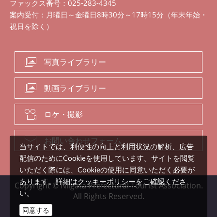
ファックス番号：025-283-4345
案内受付：月曜日～金曜日8時30分～17時15分（年末年始・
祝日を除く）
写真ライブラリー
動画ライブラリー
ロケ・撮影
お問い合わせフォーム
当サイトでは、利便性の向上と利用状況の解析、広告
配信のためにCookieを使用しています。サイトを閲覧
いただく際には、Cookieの使用に同意いただく必要が
クッキーポリシー
あります。詳細は
をご確認くださ
Copyright © Niigata Prefectural Tourist Association.
い。
All Rights Reserved.
同意する