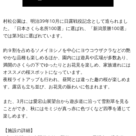
村松公園は、明治39年10月に日露戦役記念として造られまし
た。「日本さくら名所100選」に選ばれ、「新潟景勝100選」
では第3位に選ばれています。
約９割を占めるソメイヨシノを中心にヨウコウザクラなどの艶
やかな品種も楽しめるほか、園内には遊具や広場が多数あり、
満開のさくらの下でゆったりとお花見を楽しめ、家族連れには
オススメの桜スポットになっています。
夜桜ライトアップも行われ、昼間とは違った趣の桜が楽しめま
す。露店も立ち並び、お花見の賑わいに包まれます。
また、3月には愛宕山展望台から遊歩道に沿って雪割草を見る
ことができ、秋にはモミジが真っ赤に色づくなど四季を通じて
楽しめます。
【施設の詳細】