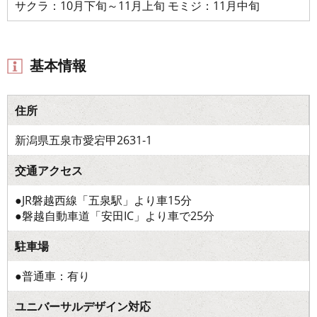
サクラ：10月下旬～11月上旬 モミジ：11月中旬
基本情報
住所
新潟県五泉市愛宕甲2631-1
交通アクセス
●JR磐越西線「五泉駅」より車15分
●磐越自動車道「安田IC」より車で25分
駐車場
●普通車：有り
ユニバーサルデザイン対応