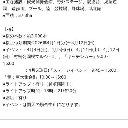
●主な施設：観光開発会館、野外ステージ、展望台、児童遊
園、遊歩道、プール、陸上競技場、野球場、武道館
●面積：37.3ha
【桜】
●桜の本数：約3,000本
●桜まつり期間:2026年4月1日(水)〜4月12日(日)
●イベント：4月4日(土)、4月5日(日)、4月11日(土)、4月12日
(日)「村松公園桜マルシェ‼」、「キッチンカー」9:00～
16:00
：4月5日(日)「ステージイベント」9:45～15:00、
「働く車大集合‼」10:00～15:00
●ライトアップ：有り（見頃期間中）
●ライトアップ時間：18時～21時30分
●露店：有り
※イベントは雨天の場合中止になります。