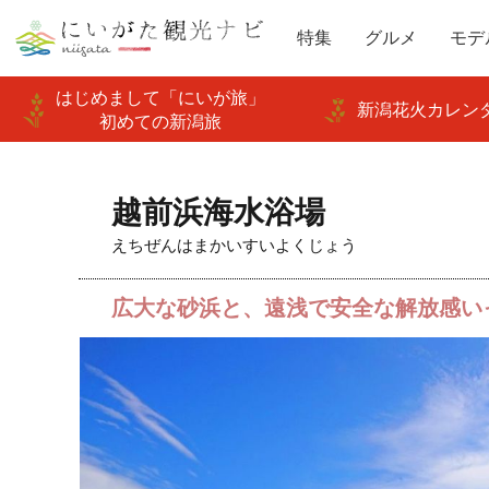
特集
グルメ
モデ
はじめまして「にいが旅」
新潟花火カレンダ
初めての新潟旅
越前浜海水浴場
えちぜんはまかいすいよくじょう
広大な砂浜と、遠浅で安全な解放感い