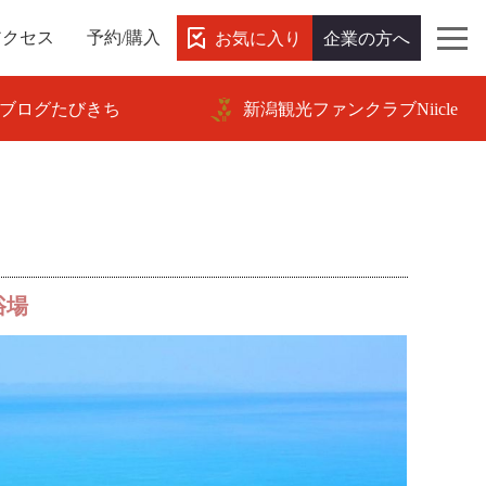
お気に入り
企業の方へ
アクセス
予約/購入
ブログたびきち
新潟観光ファンクラブNiicle
浴場