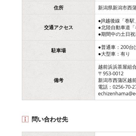
住所
新潟県新潟市西
●JR越後線「巻
交通アクセス
●北陸自動車道「
●期間中の土日祝
●普通車：200台(
駐車場
●大型車：有り
越前浜浜茶屋組
〒953-0012
備考
新潟市西蒲区越前浜
電話：0256-70-2
echizenhama@e
問い合わせ先