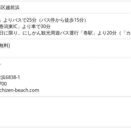
蒲区越前浜
駅」よりバスで25分（バス停から徒歩15分）
巻潟東IC」より車で30分
日に限り、にしかん観光周遊バス運行「巻駅」より20分（「カ
無料)
合
6838-1
700
chizen-beach.com