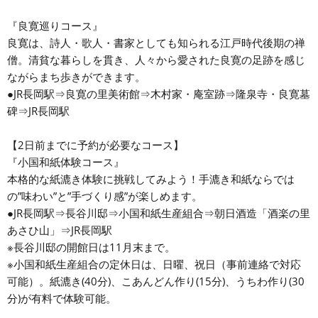
『良寛巡りコース』
良寛は、詩人・歌人・書家としても知られる江戸時代後期の禅
僧。清貧な暮らしを貫き、人々から愛された良寛の足跡を感じ
ながらまち歩きができます。
●JR長岡駅⇒良寛の里美術館⇒木村家・庵室跡⇒隆泉寺・良寛墓
碑⇒JR長岡駅
【2日前までに予約が必要なコース】
『小国和紙体験コース』
本格的な紙漉き体験に挑戦してみよう！手漉き和紙ならでは
の”味わい”と”手づくり感”が楽しめます。
●JR長岡駅⇒長谷川邸⇒小国和紙生産組合⇒朝日酒造「酒楽の里
あさひ山」⇒JR長岡駅
※長谷川邸の開館日は11月末まで。
※小国和紙生産組合の定休日は、日曜、祝日（事前連絡で対応
可能）。紙漉き(40分)、こあんどん作り(15分)、うちわ作り(30
分)が有料で体験可能。