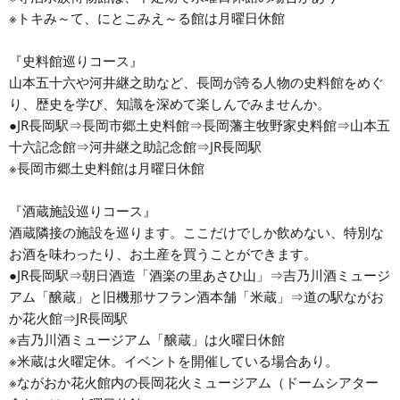
※トキみ～て、にとこみえ～る館は月曜日休館
『史料館巡りコース』
山本五十六や河井継之助など、長岡が誇る人物の史料館をめぐ
り、歴史を学び、知識を深めて楽しんでみませんか。
●JR長岡駅⇒長岡市郷土史料館⇒長岡藩主牧野家史料館⇒山本五
十六記念館⇒河井継之助記念館⇒JR長岡駅
※長岡市郷土史料館は月曜日休館
『酒蔵施設巡りコース』
酒蔵隣接の施設を巡ります。ここだけでしか飲めない、特別な
お酒を味わったり、お土産を買うことができます。
●JR長岡駅⇒朝日酒造「酒楽の里あさひ山」⇒吉乃川酒ミュージ
アム「醸蔵」と旧機那サフラン酒本舗「米蔵」⇒道の駅ながお
か花火館⇒JR長岡駅
※吉乃川酒ミュージアム「醸蔵」は火曜日休館
※米蔵は火曜定休。イベントを開催している場合あり。
※ながおか花火館内の長岡花火ミュージアム（ドームシアター