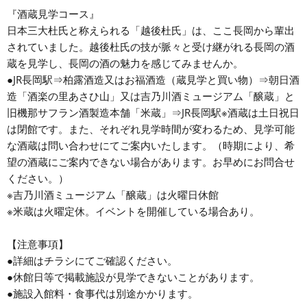
『酒蔵見学コース』
日本三大杜氏と称えられる「越後杜氏」は、ここ長岡から輩出
されていました。越後杜氏の技が脈々と受け継がれる長岡の酒
蔵を見学し、長岡の酒の魅力を感じてみませんか。
●JR長岡駅⇒柏露酒造又はお福酒造（蔵見学と買い物）⇒朝日酒
造「酒楽の里あさひ山」又は吉乃川酒ミュージアム「醸蔵」と
旧機那サフラン酒製造本舗「米蔵」⇒JR長岡駅※酒蔵は土日祝日
は閉館です。また、それぞれ見学時間が変わるため、見学可能
な酒蔵は問い合わせにてご案内いたします。（時期により、希
望の酒蔵にご案内できない場合があります。お早めにお問合せ
ください。）
※吉乃川酒ミュージアム「醸蔵」は火曜日休館
※米蔵は火曜定休。イベントを開催している場合あり。
【注意事項】
●詳細はチラシにてご確認ください。
●休館日等で掲載施設が見学できないことがあります。
●施設入館料・食事代は別途かかります。