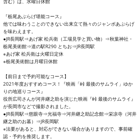
含む）は、水曜日休館
『栃尾あぶらげ堪能コース』
他では味わうことのできない出来立て熱々のジャンボあぶらげ
を味わえます。
●JR長岡駅⇒あげ家 松兵衛（工場見学と買い物）⇒秋葉神社・
栃尾美術館⇒道の駅R290 とちお⇒JR長岡駅
※あげ家 松兵衛は火曜日定休
※栃尾美術館は月曜日休館
【前日まで予約可能なコース】
2021年度おすすめコース！『映画「峠 最後のサムライ」ゆか
りの地巡りコース』
役所広司さんが河井継之助を演じた映画『峠 最後のサムライ』
が長岡市などで撮影されました。
●JR長岡駅⇒慈眼寺⇒光福寺⇒河井継之助記念館⇒栄凉寺（河井
継之助のお墓）⇒JR長岡駅
※法要があると、対応ができない場合がありますので、事前確
認・予約を推奨します。