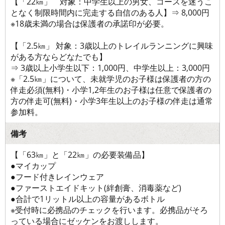
【「22㎞」 対象：中学生以上の男女、コースを迷うこ
となく制限時間内に完走する自信のある人】⇒ 8,000円
※18歳未満の場合は保護者の承諾印が必要。
【「2.5㎞」 対象：3歳以上のトレイルランニングに興味
がある方ならどなたでも】
⇒ 3歳以上小学生以下：1,000円、中学生以上：3,000円
※「2.5㎞」について、未就学児のお子様は保護者の方の
伴走必須(無料)・小学1,2年生のお子様は任意で保護者の
方の伴走可(無料)・小学3年生以上のお子様の伴走は通常
参加料。
備考
【「63㎞」と「22㎞」の必要装備品】
●マイカップ
●フード付きレインウェア
●ファーストエイドキット(絆創膏、消毒薬など)
●合計で1リットル以上の容量があるボトル
※受付時に必携品のチェックを行います。必携品がそろ
っている場合にゼッケンをお渡しします。