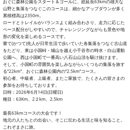
おぐに森林公園をスタート＆ゴールに、総延長63kmの雄大な
山野と集落をつなぐこのコースは、細かなアップダウンが多く
累積標高は2350m。
ロードとトレイルがバランスよく組み合わさり、走力に応じた
ペース配分がしやすいので、チャレンジングながらも景色や地
形の変化を楽しめるコースです。
嘗て(かつて)先人が日常生活で歩いていた各集落をつなぐ古山道
をたどり、東は小国峠・城山を越え小千谷市の時水・白山運動
公園へ、西は小国町で一番高い八石山山頂を駆け抜けます。
そして、小国町の雰囲気を楽しみながらいくつもの集落を旅す
る”22km”、おぐに森林公園内の”2.5km”コース。
初心者、中級者、上級者、またご家族で、たくさんの皆さまの
参加をお待ちしております。
日時：2026年6月14日(日曜日)
種目：63Km、2２km、2.5km
最長63kmコースの大会です！
地元の人たちとの出会い、そこに伝わる生活と味を知ること。
これぞまさに旅。