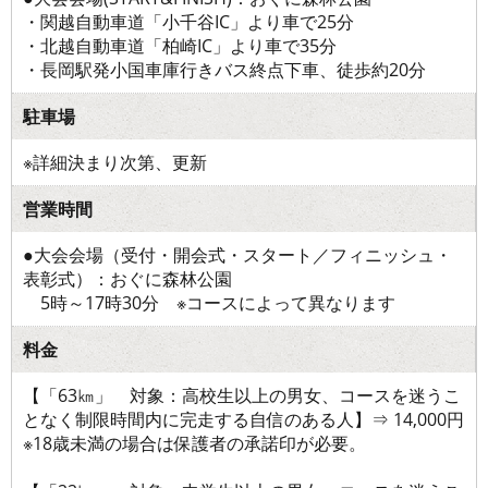
・関越自動車道「小千谷IC」より車で25分
・北越自動車道「柏崎IC」より車で35分
・長岡駅発小国車庫行きバス終点下車、徒歩約20分
駐車場
※詳細決まり次第、更新
営業時間
●大会会場（受付・開会式・スタート／フィニッシュ・
表彰式）：おぐに森林公園
5時～17時30分 ※コースによって異なります
料金
【「63㎞」 対象：高校生以上の男女、コースを迷うこ
となく制限時間内に完走する自信のある人】⇒ 14,000円
※18歳未満の場合は保護者の承諾印が必要。