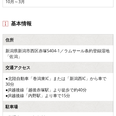
10月～3月
基本情報
住所
新潟県新潟市西区赤塚5404-1／ラムサール条約登録湿地
「佐潟」
交通アクセス
●北陸自動車「巻潟東IC」または「新潟西IC」から車で
30分
●JR越後線「越後赤塚駅」より徒歩で約40分
●JR越後線「内野駅」より車で15分
駐車場