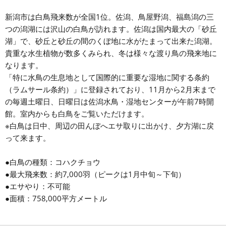
新潟市は白鳥飛来数が全国1位。佐潟、鳥屋野潟、福島潟の三
つの潟湖には沢山の白鳥が訪れます。佐潟は国内最大の「砂丘
湖」で、砂丘と砂丘の間のくぼ地に水がたまって出来た潟湖。
貴重な水生植物が数多くみられ、冬は様々な渡り鳥の飛来地に
なります。
「特に水鳥の生息地として国際的に重要な湿地に関する条約
（ラムサール条約）」に登録されており、11月から2月末まで
の毎週土曜日、日曜日は佐潟水鳥・湿地センターが午前7時開
館。室内からも白鳥をご覧いただけます。
※白鳥は日中、周辺の田んぼへエサ取りに出かけ、夕方湖に戻
って来ます。
●白鳥の種類：コハクチョウ
●最大飛来数：約7,000羽（ピークは1月中旬～下旬）
●エサやり：不可能
●面積：758,000平方メートル