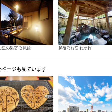
山里の湯宿 香風館
越後乃お宿 わか竹
なページも見ています