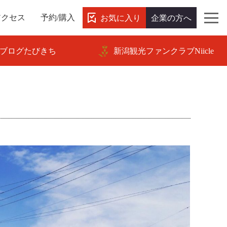
お気に入り
企業の方へ
アクセス
予約/購入
ブログたびきち
新潟観光ファンクラブNiicle