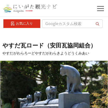
お気に入り
やすだ瓦ロード（安田瓦協同組合）
やすだがわらろーどやすだがわらきようどうくみあい