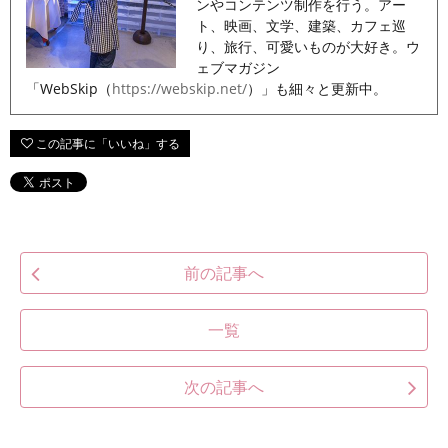
ンやコンテンツ制作を行う。アー
ト、映画、文学、建築、カフェ巡
り、旅行、可愛いものが大好き。ウ
ェブマガジン
「WebSkip（
https://webskip.net/
）」も細々と更新中。
前の記事へ
一覧
次の記事へ