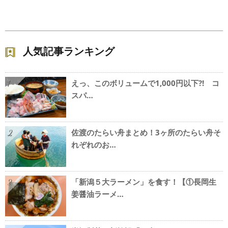
人気記事ランキング
えっ、このボリュームで1,000円以下?! コ
1
スパ…
佐渡のたらい舟まとめ！3ヶ所のたらい舟そ
2
れぞれのお…
「新潟５大ラーメン」を食す！【①長岡生
3
姜醤油ラーメ…