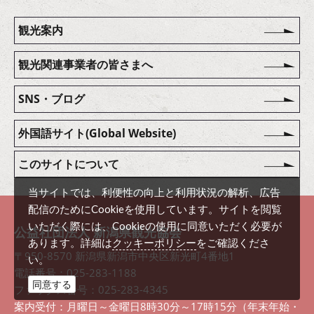
観光案内
観光関連事業者の皆さまへ
SNS・ブログ
外国語サイト(Global Website)
このサイトについて
当サイトでは、利便性の向上と利用状況の解析、広告
配信のためにCookieを使用しています。サイトを閲覧
いただく際には、Cookieの使用に同意いただく必要が
公益社団法人 新潟県観光協会
クッキーポリシー
あります。詳細は
をご確認くださ
〒950-8570 新潟県新潟市中央区新光町4番地1
い。
電話番号：025-283-1188
同意する
ファックス番号：025-283-4345
案内受付：月曜日～金曜日8時30分～17時15分（年末年始・