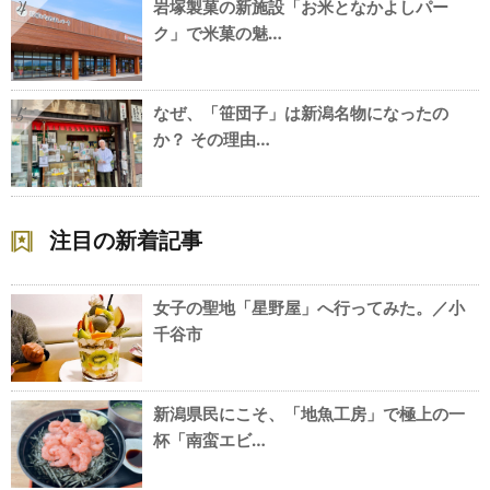
岩塚製菓の新施設「お米となかよしパー
4
ク」で米菓の魅…
なぜ、「笹団子」は新潟名物になったの
5
か？ その理由…
注目の新着記事
女子の聖地「星野屋」へ行ってみた。／小
千谷市
新潟県民にこそ、「地魚工房」で極上の一
杯「南蛮エビ…