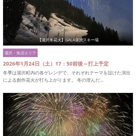
【湯沢冬花火】GALA湯沢スキー場
湯沢・魚沼エリア
2026年1月24日（土）17：50前後～打上予定
冬季は湯沢町内の各ゲレンデで、それぞれテーマを設けた演出
による創作花火が打ち上がります。 冬の澄んだ...