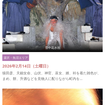
雪中花水祝
湯沢・魚沼エリア
2026年2月14日（土曜日）
猿田彦、天鈿女命、山伏、神官、巫女、婿、裃を着た雑色が、
まめ、餅、升酒などを見物人に配りながら町内を...