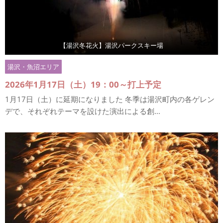
【湯沢冬花火】湯沢パークスキー場
湯沢・魚沼エリア
2026年1月17日（土）19：00～打上予定
1月17日（土）に延期になりました 冬季は湯沢町内の各ゲレン
デで、それぞれテーマを設けた演出による創...