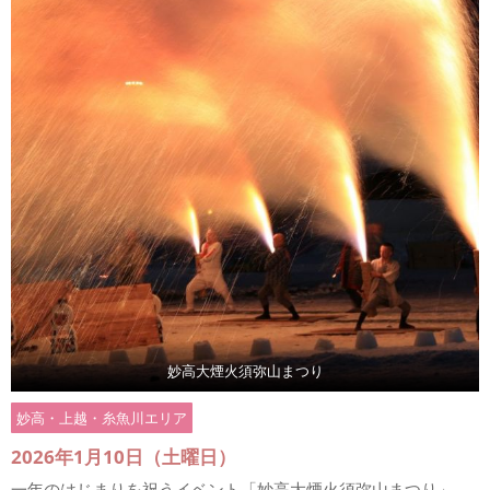
妙高大煙火須弥山まつり
妙高・上越・糸魚川エリア
2026年1月10日（土曜日）
一年のはじまりを祝うイベント「妙高大煙火須弥山まつり」。