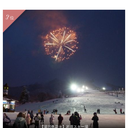
3
位
【湯沢冬花火】岩原スキー場