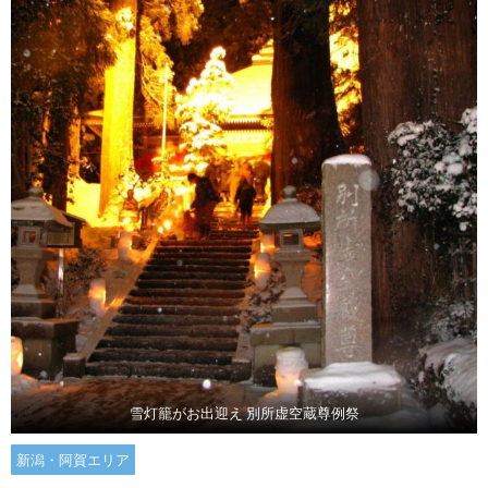
雪灯籠がお出迎え 別所虚空蔵尊例祭
新潟・阿賀エリア