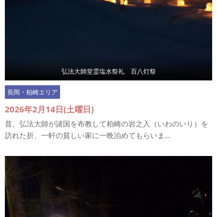
弘法大師堂霊塩水祭礼 百八灯祭
長岡・柏崎エリア
2026年2月14日(土曜日)
昔、弘法大師が諸国を布教して柏崎の岩之入（いわのいり）を
訪れた折、一軒の貧しい家に一晩泊めてもらいま...