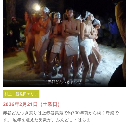
赤谷どんつきまつり
村上・新発田エリア
2026年2月21日（土曜日）
赤谷どんつき祭りは上赤谷集落で約700年前から続く奇祭で
す。 厄年を迎えた男衆が、ふんどし・はちま...