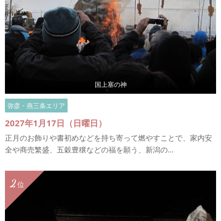
国上塞の神
弥彦・燕三条エリア
2027年1月17日（日曜日）
正月のお飾りや書初めなどを持ち寄って燃やすことで、家内安
全や商売繁盛、五穀豊穣などの福を願う、新潟の...
2
位