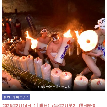
栃堀巣守神社裸押合大祭
長岡・柏崎エリア
2026年2月14日（土曜日）※毎年2月第2土曜日開催