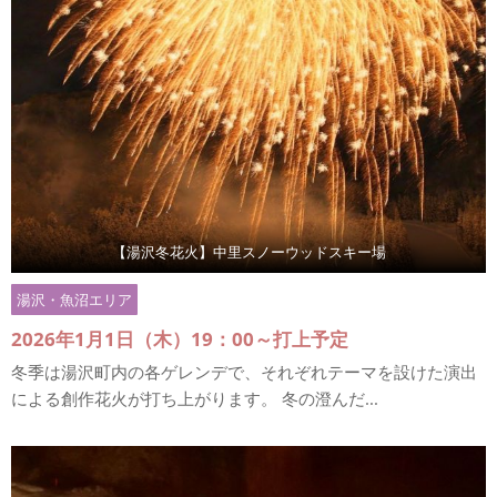
【湯沢冬花火】中里スノーウッドスキー場
湯沢・魚沼エリア
2026年1月1日（木）19：00～打上予定
冬季は湯沢町内の各ゲレンデで、それぞれテーマを設けた演出
による創作花火が打ち上がります。 冬の澄んだ...