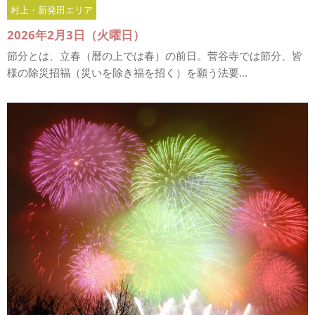
村上・新発田エリア
2026年2月3日（火曜日）
節分とは、立春（暦の上では春）の前日。菅谷寺では節分、皆
様の除災招福（災いを除き福を招く）を願う法要...