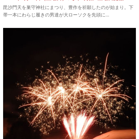
毘沙門天を巣守神社にまつり、豊作を祈願したのが始まり。下
帯一本にわらじ履きの男達が大ローソクを先頭に...