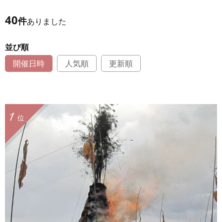
40
件
ありました
並び順
開催日時
人気順
更新順
1
位