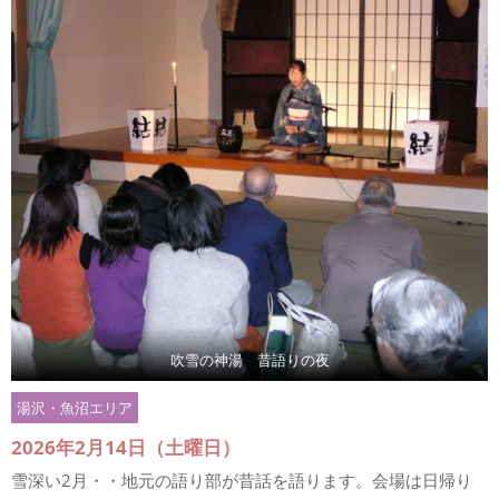
吹雪の神湯 昔語りの夜
湯沢・魚沼エリア
2026年2月14日（土曜日）
雪深い2月・・地元の語り部が昔話を語ります。会場は日帰り