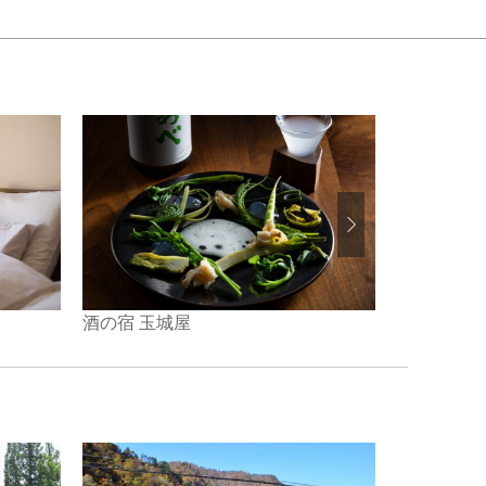
ひなの宿 
酒の宿 玉城屋