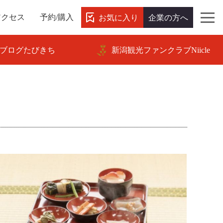
お気に入り
企業の方へ
アクセス
予約/購入
ブログたびきち
新潟観光ファンクラブNiicle