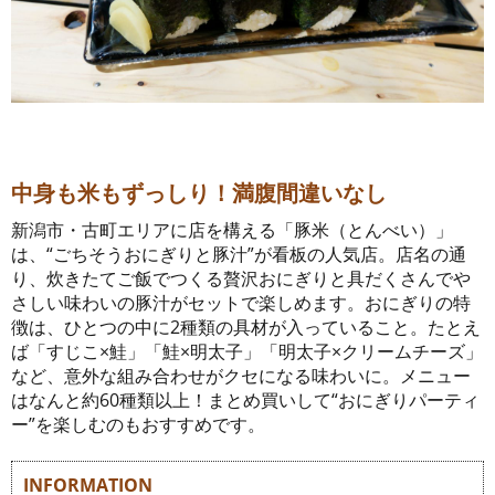
中身も米もずっしり！満腹間違いなし
新潟市・古町エリアに店を構える「豚米（とんべい）」
は、“ごちそうおにぎりと豚汁”が看板の人気店。店名の通
り、炊きたてご飯でつくる贅沢おにぎりと具だくさんでや
さしい味わいの豚汁がセットで楽しめます。おにぎりの特
徴は、ひとつの中に2種類の具材が入っていること。たとえ
ば「すじこ×鮭」「鮭×明太子」「明太子×クリームチーズ」
など、意外な組み合わせがクセになる味わいに。メニュー
はなんと約60種類以上！まとめ買いして“おにぎりパーティ
ー”を楽しむのもおすすめです。
INFORMATION