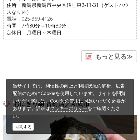
住所：新潟県新潟市中央区沼垂東2-11-31（ゲストハウ
スなり内）
電話：
025-369-4126
時間：7時30分～10時30分
定休日：月曜日～木曜日
もっと見る≫
当サイトでは、利便性の向上と利用状況の解析、広告
配信のためにCookieを使用しています。サイトを閲覧
いただく際には、Cookieの使用に同意いただく必要が
おにぎり組 古町店／新潟市
クッキーポリシー
あります。詳細は
をご確認くださ
い。
同意する