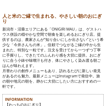
人と米のご縁で生まれる、やさしい朝のおにぎ
り
新潟市・沼垂エリアにある「ONIGIRI MAU」は、ゲストハ
ウス併設の穏やかな空間で朝食を楽しめるおにぎり店。提
供するのは、農家さんが“知り合いにしか出さない”という希
少な「今井さんちの米」。信頼でつながるご縁の中から生
まれた、特別な一粒です。注文を受けてから一つずつ丁寧
に手握りし、できたてのふんわり感を大切に提供。おにぎ
りに合う小鉢や味噌汁も付き、体にやさしく染み渡る朝ご
はんが味わえます。
月替わりの創作メニューもあり、訪れるたびに新しい発見
があるのも魅力。最新メニューはInstagramで発信中。旅
の朝や地元の朝を、静かに大切にしたい方におすすめの一
軒です。
INFORMATION
【わっちのおにぎり】