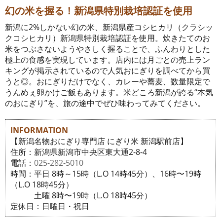
幻の米を握る！新潟県特別栽培認証を使用
新潟に2%しかない幻の米、新潟県産コシヒカリ（クラシッ
クコシヒカリ）新潟県特別栽培認証を使用。炊きたてのお
米をつぶさないようやさしく握ることで、ふんわりとした
極上の食感を実現しています。店内には月ごとの売上ラン
キングが掲示されているので人気おにぎりを調べてから買
うと◎。おにぎりだけでなく、カレーや蕎麦、数量限定で
うんめぇ卵かけご飯もあります。米どころ新潟が誇る“本気
のおにぎり”を、旅の途中でぜひ味わってみてください。
INFORMATION
【新潟名物おにぎり専門店 にぎり米 新潟駅前店】
住所：新潟県新潟市中央区東大通2-8-4
電話：
025-282-5010
時間：平日 8時～15時（L.O 14時45分）、16時〜19時
（L.O 18時45分）
土曜 8時〜19時（L.O 18時45分）
定休日：日曜日・祝日