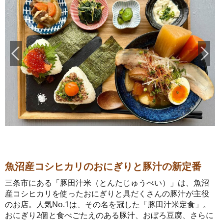
魚沼産コシヒカリのおにぎりと豚汁の新定番
三条市にある「豚田汁米（とんたじゅうべい）」は、魚沼
産コシヒカリを使ったおにぎりと具だくさんの豚汁が主役
のお店。人気No.1は、その名を冠した「豚田汁米定食」。
おにぎり2個と食べごたえのある豚汁、おぼろ豆腐、さらに