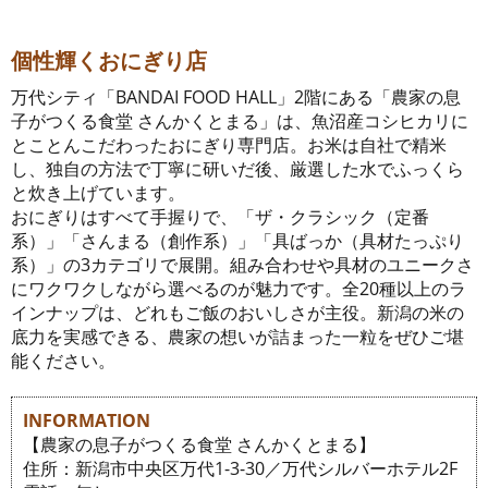
個性輝くおにぎり店
万代シティ「BANDAI FOOD HALL」2階にある「農家の息
子がつくる食堂 さんかくとまる」は、魚沼産コシヒカリに
とことんこだわったおにぎり専門店。お米は自社で精米
し、独自の方法で丁寧に研いだ後、厳選した水でふっくら
と炊き上げています。
おにぎりはすべて手握りで、「ザ・クラシック（定番
系）」「さんまる（創作系）」「具ばっか（具材たっぷり
系）」の3カテゴリで展開。組み合わせや具材のユニークさ
にワクワクしながら選べるのが魅力です。全20種以上のラ
インナップは、どれもご飯のおいしさが主役。新潟の米の
底力を実感できる、農家の想いが詰まった一粒をぜひご堪
能ください。
INFORMATION
【農家の息子がつくる食堂 さんかくとまる】
住所：新潟市中央区万代1-3-30／万代シルバーホテル2F