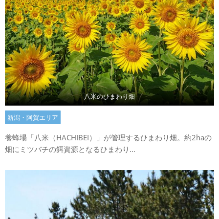
八米のひまわり畑
新潟・阿賀エリア
養蜂場「八米（HACHIBEI）」が管理するひまわり畑。約2haの
畑にミツバチの餌資源となるひまわり...