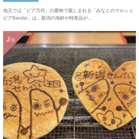
地元では「ピア万代」の愛称で親しまれる「みなとのマルシェ
ピアBandai」は、新潟の海鮮や特産品が...
2
位