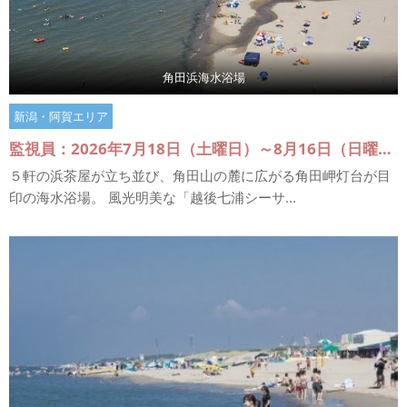
角田浜海水浴場
新潟・阿賀エリア
監視員：2026年7月18日（土曜日）～8月16日（日曜日）
５軒の浜茶屋が立ち並び、角田山の麓に広がる角田岬灯台が目
印の海水浴場。 風光明美な「越後七浦シーサ...