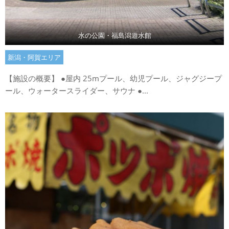
水の公園・福島潟遊水館
新潟・阿賀エリア
【施設の概要】 ●屋内 25mプール、幼児プール、ジャグジープ
ール、ウォータースライダー、サウナ ●...