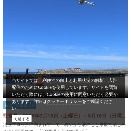
当サイトでは、利便性の向上と利用状況の解析、広告
配信のためにCookieを使用しています。サイトを閲覧
山の下船江町浜海水浴場
いただく際には、Cookieの使用に同意いただく必要が
クッキーポリシー
あります。詳細は
をご確認くださ
新潟・阿賀エリア
い。
監視員：2026年7月18日（土曜日）～8月16日（日曜日）
同意する
消波ブロックに囲まれていて、穏やかな波のもと家族で楽しめ