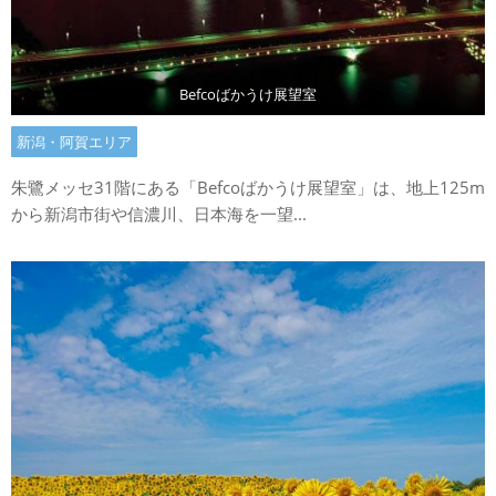
Befcoばかうけ展望室
新潟・阿賀エリア
朱鷺メッセ31階にある「Befcoばかうけ展望室」は、地上125m
から新潟市街や信濃川、日本海を一望...