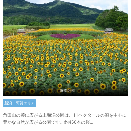
上堰潟公園
新潟・阿賀エリア
角田山の麓に広がる上堰潟公園は、11ヘクタールの潟を中心に
豊かな自然が広がる公園です。約450本の桜...