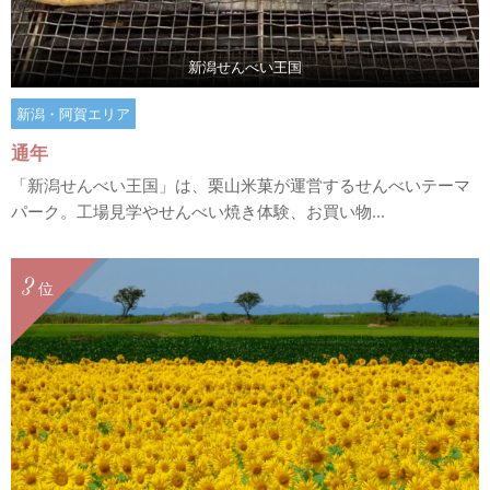
新潟せんべい王国
新潟・阿賀エリア
通年
「新潟せんべい王国」は、栗山米菓が運営するせんべいテーマ
パーク。工場見学やせんべい焼き体験、お買い物...
3
位