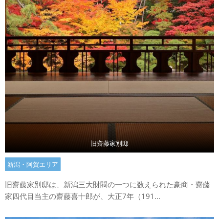
旧齋藤家別邸
新潟・阿賀エリア
旧齋藤家別邸は、新潟三大財閥の一つに数えられた豪商・齋藤
家四代目当主の齋藤喜十郎が、大正7年（191...