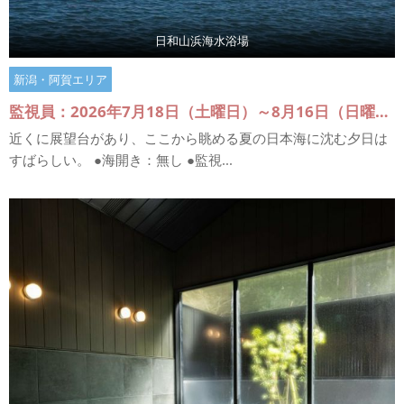
日和山浜海水浴場
新潟・阿賀エリア
監視員：2026年7月18日（土曜日）～8月16日（日曜日）
近くに展望台があり、ここから眺める夏の日本海に沈む夕日は
すばらしい。 ●海開き：無し ●監視...