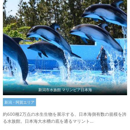
新潟市水族館 マリンピア日本海
新潟・阿賀エリア
約600種2万点の水生生物を展示する、日本海側有数の規模を誇
る水族館。日本海大水槽の底を通るマリント...