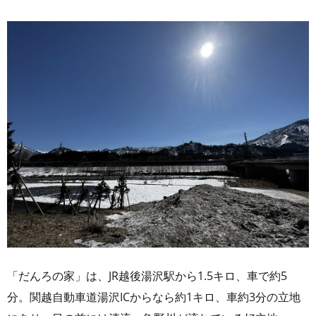
「だんろの家」は、JR越後湯沢駅から1.5キロ、車で約5
分。関越自動車道湯沢ICからなら約1キロ、車約3分の立地