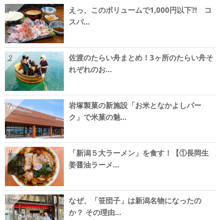
えっ、このボリュームで1,000円以下?! コ
1
スパ…
佐渡のたらい舟まとめ！3ヶ所のたらい舟そ
2
れぞれのお…
岩塚製菓の新施設「お米となかよしパー
3
ク」で米菓の魅…
「新潟５大ラーメン」を食す！【①長岡生
4
姜醤油ラーメ…
なぜ、「笹団子」は新潟名物になったの
5
か？ その理由…