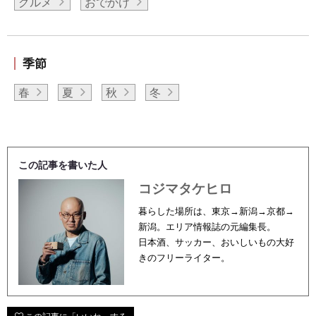
グルメ
おでかけ
季節
春
夏
秋
冬
この記事を書いた人
コジマタケヒロ
暮らした場所は、東京→新潟→京都→
新潟。エリア情報誌の元編集長。
日本酒、サッカー、おいしいもの大好
きのフリーライター。