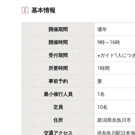
基本情報
開催期間
通年
開催時間
9時～16時
受付期間
※ガイド1人につ
所要時間
1時間
事前予約
要
最小催行人員
1名
定員
10名
住所
新潟県糸魚川市
交通アクセス
JR糸魚川駅日本