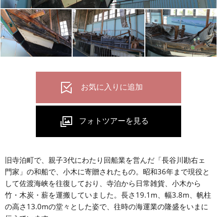
旧寺泊町で、親子3代にわたり回船業を営んだ「長谷川勘右ェ
門家」の和船で、小木に寄贈されたもの。昭和36年まで現役と
して佐渡海峡を往復しており、寺泊から日常雑貨、小木から
竹・木炭・薪を運搬していました。長さ19.1m、幅3.8m、帆柱
の高さ13.0mの堂々とした姿で、往時の海運業の隆盛をいまに