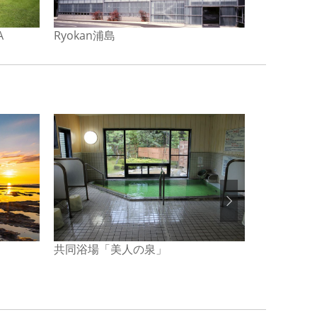
A
Ryokan浦島
国際佐渡観
共同浴場「美人の泉」
【NASPA
CAMP GA