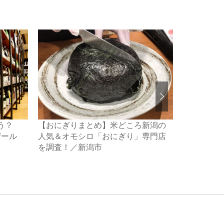
【おにぎりまとめ】米どころ新潟の
う？
新潟ガスト
人気＆オモシロ「おにぎり」専門店
ザール
側を求めて
を調査！／新潟市
ル小柳の「
る／田上町