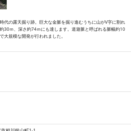
時代の露天掘り跡。巨大な金脈を掘り進むうちに山がV字に割れ
30ｍ、深さ約74ｍにも達します。道遊脈と呼ばれる脈幅約10
で大規模な開発が行われました。
市相川銀山町1-1