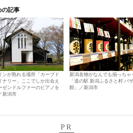
めの記事
インが熟れる場所「カーブド
新潟名物がなんでも揃っちゃ
イナリー」ここでしか出会え
「道の駅 新潟ふるさと村 バ
ーゼンドルファーのピアノを
館」／新潟市
／新潟市
PR