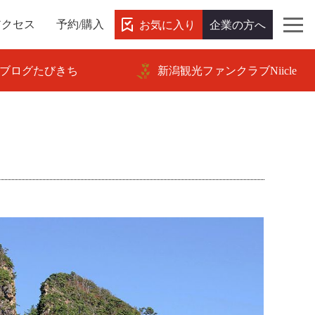
お気に入り
企業の方へ
アクセス
予約/購入
ブログたびきち
新潟観光ファンクラブNiicle