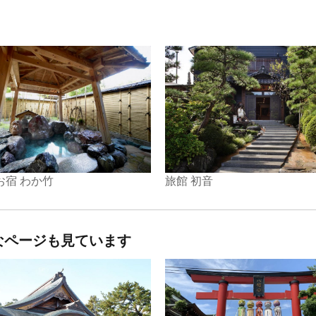
お宿 わか竹
旅館 初音
なページも見ています