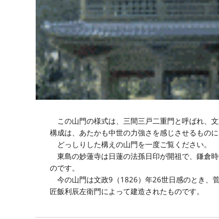
この山門の様式は、三間三戸二重門と呼ばれ、文
構成は、あたかも中世の力強さを感じさせるものに
どっしりした構えの山門を一度ご覧ください。
東島の妙蓮寺は日蓮の法孫日印が開祖で、鎌倉時代
のです。
今の山門は文政9（1826）年26世日感のとき
匠飯利辰左衛門によって建造されたものです。