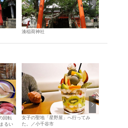
湊稲荷神社
南部神社
女子の聖地「星野屋」へ行ってみ
気の回転
時を越え、
た。／小千谷市
 まるい
里越」 約