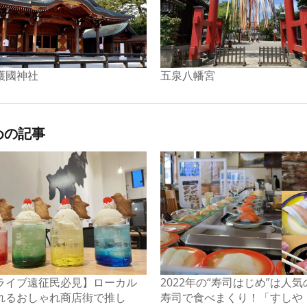
護國神社
五泉八幡宮
めの記事
ライブ遠征民必見】ローカル
2022年の“寿司はじめ”は人
れるおしゃれ商店街で推し
寿司で食べまくり！「すしや