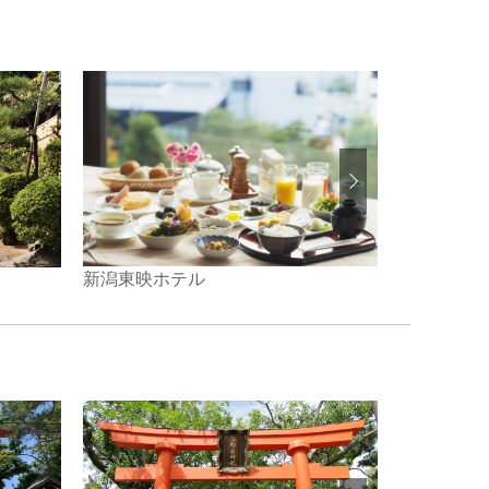
新潟東映ホテル
妙高・山里