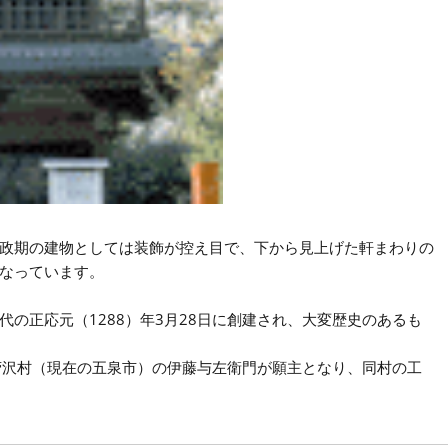
政期の建物としては装飾が控え目で、下から見上げた軒まわりの
なっています。
の正応元（1288）年3月28日に創建され、大変歴史のあるも
、菅沢村（現在の五泉市）の伊藤与左衛門が願主となり、同村の工