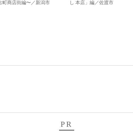
古町商店街編〜／新潟市
し 本店」編／佐渡市
PR