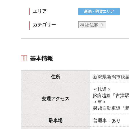
エリア
新潟・阿賀エリア
カテゴリー
神社仏閣
基本情報
住所
新潟県新潟市秋葉区
＜鉄道＞
JR信越線「古津
交通アクセス
＜車＞
磐越自動車道「新
駐車場
普通車：あり