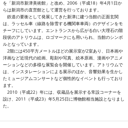
を「新潟市新津美術館」と改め、2006（平成18）年4月1日か
らは新潟市の直営館として運営を行っております。
鉄道の要衝として発展してきた新津に建つ当館の正面玄関
は、ラッセル車（線路を除雪する機関車車両）のデザインをモ
チーフにしています。エントランスから広がる白い大理石の階
段状のアトリウムは、ロゴマークにも用いられ、当館のシンボ
ルとなっています。
2階には450平方メートルほどの展示室が2室あり、日本画や
洋画など近現代の絵画、彫刻や写真、絵本原画、漫画やアニメ
ーションなどの多様な展覧会を開催しています。アトリウムで
は、インスタレーションによる展示のほか、音響効果を生かし
たミュージアムコンサートなど個性的なイベントも行っており
ます。
2010（平成22）年には、収蔵品を展示する常設コーナーを
設け、2011（平成23）年5月25日に博物館相当施設となりまし
た。