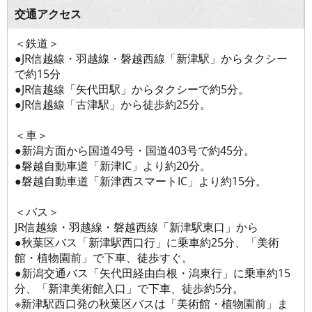
交通アクセス
＜鉄道＞
●JR信越線・羽越線・磐越西線「新津駅」からタクシー
で約15分
●JR信越線「矢代田駅」からタクシーで約5分。
●JR信越線「古津駅」から徒歩約25分。
＜車＞
●新潟方面から国道49号・国道403号で約45分。
●磐越自動車道「新津IC」より約20分。
●磐越自動車道「新津西スマートIC」より約15分。
＜バス＞
JR信越線・羽越線・磐越西線「新津駅東口」から
●秋葉区バス「新津駅西口行」に乗車約25分、「美術
館・植物園前」で下車、徒歩すぐ。
●新潟交通バス「矢代田経由白根・潟東行」に乗車約15
分、「新津美術館入口」で下車、徒歩約5分。
※新津駅西口発の秋葉区バスは「美術館・植物園前」ま