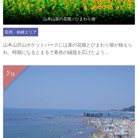
山本山菜の花畑／ひまわり畑
長岡・柏崎エリア
山本山沢山ポケットパークには菜の花畑とひまわり畑が植えら
れ、時期になるとまるで黄色の絨毯を広げたよう...
3
位