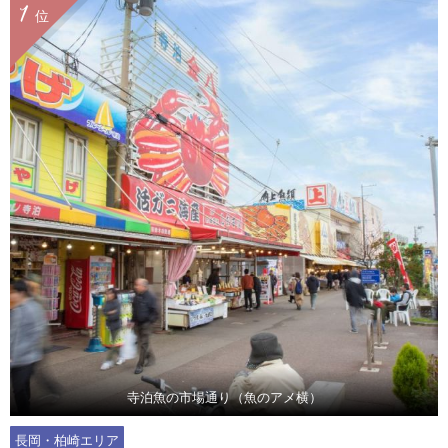
1
位
寺泊魚の市場通り（魚のアメ横）
長岡・柏崎エリア