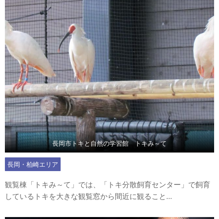
長岡市トキと自然の学習館 トキみ～て
長岡・柏崎エリア
観覧棟「トキみ～て」では、「トキ分散飼育センター」で飼育
しているトキを大きな観覧窓から間近に観ること...