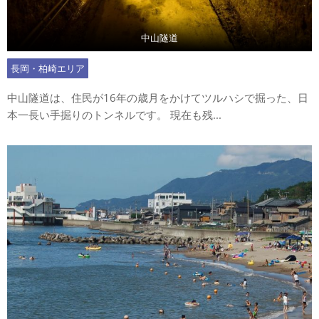
中山隧道
長岡・柏崎エリア
中山隧道は、住民が16年の歳月をかけてツルハシで掘った、日
本一長い手掘りのトンネルです。 現在も残...