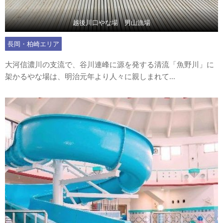
越後川口やな場 男山漁場
長岡・柏崎エリア
大河信濃川の支流で、谷川連峰に源を発する清流「魚野川」に
架かるやな場は、明治元年より人々に親しまれて...