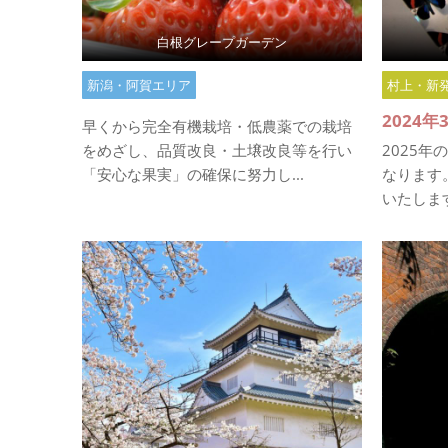
白根グレープガーデン
新潟・阿賀エリア
村上・新
2024
早くから完全有機栽培・低農薬での栽培
をめざし、品質改良・土壌改良等を行い
2025年
「安心な果実」の確保に努力し...
なります
いたします。