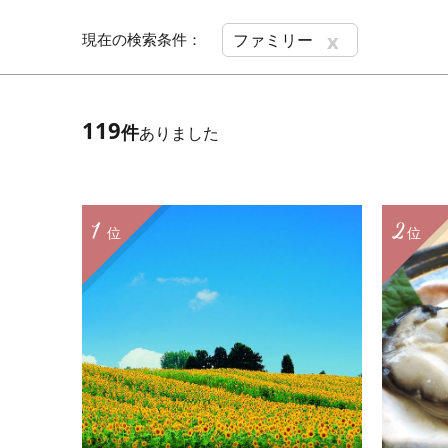
x
現在の検索条件：
ファミリー
119
件
ありました
1
2
位
位