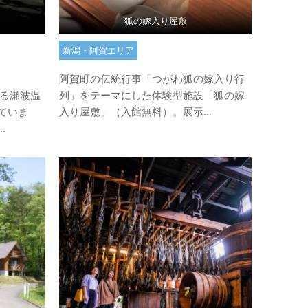
狐の嫁入り屋敷
新潟・阿賀エリア
阿賀町の伝統行事「つがわ狐の嫁入り行
誇る瀬波温
列」をテーマにした体験型施設「狐の嫁
ていま
入り屋敷」（入館無料）。展示...
.