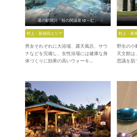
道の駅関川「桂の関温泉 ゆ～む」
村上・新発田エリア
村上・新
男女それぞれに大浴場、露天風呂、サウ
野生の小
ナなどを完備し、女性浴場には健康な身
天文館は
体づくりに効果の高いウォーキ...
思議を肌で