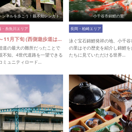
100年前のトンネルを歩こう！親不知レンガトンネル
小千谷市錦鯉の里
越・糸魚川エリア
長岡・柏崎エリア
4月上旬～11月下旬 (西側遊歩道は冬期間12月～3月は閉鎖)
泳ぐ宝石錦鯉発祥の地、小千谷
陸道の最大の難所だったことで
の里はその歴史を紹介し錦鯉を
親不知。4世代道路を一望できる
たちに見ていただける世界...
ミュニティロード...