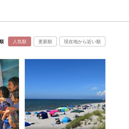
順
人気順
更新順
現在地から近い順