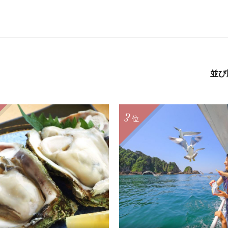
並び
3
位