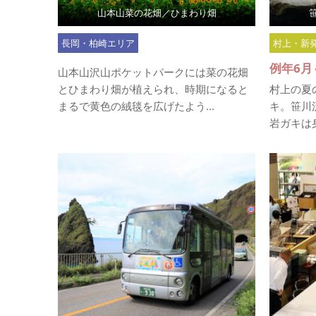
山本山菜の花畑／ひまわり畑
長岡・柏崎エリア
村上・新
例年6月
山本山沢山ポケットパークには菜の花畑
とひまわり畑が植えられ、時期になると
村上の夏
まるで黄色の絨毯を広げたよう...
キ。笹川
岩ガキは身