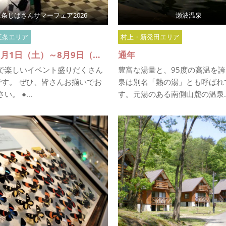
条じばさんサマーフェア2026
瀬波温泉
三条エリア
村上・新発田エリア
2025年8月1日（土）～8月9日（日）
通年
で楽しいイベント盛りだくさん
豊富な湯量と、95度の高温を
です。 ぜひ、皆さんお揃いでお
泉は別名「熱の湯」とも呼ばれ
。 ●...
す。元湯のある南側山麓の温泉..