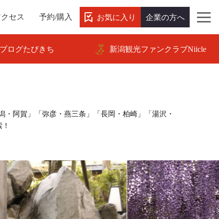
お気に入り
企業の方へ
アクセス
予約/購入
ブログたびきち
新潟観光ファンクラブNiicle
潟・阿賀」「弥彦・燕三条」「長岡・柏崎」「湯沢・
索！