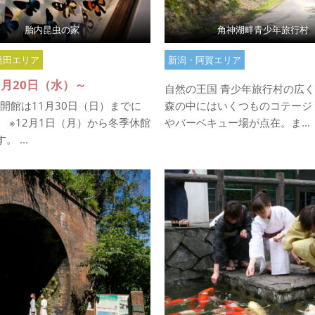
胎内昆虫の家
角神湖畔青少年旅行村
発田エリア
新潟・阿賀エリア
年3月20日（水）～
自然の王国 青少年旅行村の広
の開館は11月30日（日）までに
森の中にはいくつものコテージ
。 ※12月1日（月）から冬季休館
やバーベキュー場が点在。ま...
 ...