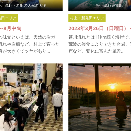
笹川流れ・岩船の天然岩ガキ
笹川流れ遊覧船
発田エリア
村上・新発田エリア
～8月中旬
の味覚といえば、天然の岩ガ
笹川流れとは11km続く海岸で
流れや岩船など、村上で育った
荒波の浸食によりできた奇岩、
が大きくてツヤがあり...
窟など、変化に富んだ風景...