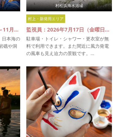
村松浜海水浴場
村上・新発田エリア
2023年3月26日（日曜日）～11月中旬
監視員：2026年7月17日（金曜日）～8月16日（日曜日）
、日本海の
駐車場・トイレ・シャワー・更衣室が無
岩礁や洞
料で利用できます。また間近に風力発電
の風車も見え迫力の景観です。...