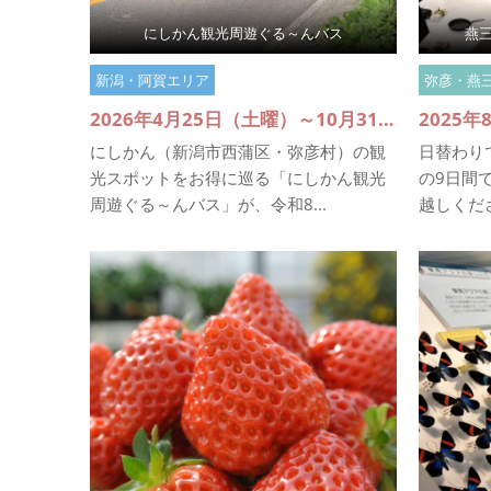
にしかん観光周遊ぐる～んバス
燕三
新潟・阿賀エリア
弥彦・燕
2026年4月25日（土曜）～10月31日（土曜）
にしかん（新潟市西蒲区・弥彦村）の観
日替わり
光スポットをお得に巡る「にしかん観光
の9日間
周遊ぐる～んバス」が、令和8...
越しください