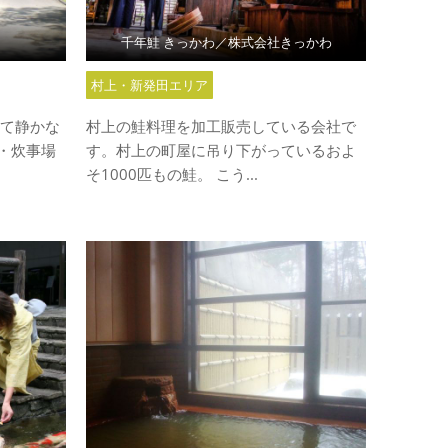
千年鮭 きっかわ／株式会社きっかわ
村上・新発田エリア
くて静かな
村上の鮭料理を加工販売している会社で
・炊事場
す。村上の町屋に吊り下がっているおよ
そ1000匹もの鮭。 こう...