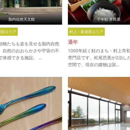
胎内自然天文館
千年鮭 井筒屋
発田エリア
村上・新発田エリア
通年
動物たちも姿を見せる胎内自然
、自然のおおらかさや宇宙の不
1000年続く鮭のまち・村上市
体感できる施設。 ...
専門店です。松尾芭蕉が2泊し
空間で、現在の建物は国...