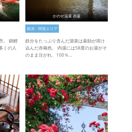
かのせ温泉 赤湯
新潟・阿賀エリア
市。 錦鯉
鉄分をたっぷり含んだ源泉は薬効が溶け
多くの人
込んだ赤褐色。 内湯には58度のお湯がそ
のまま注がれ、100％...