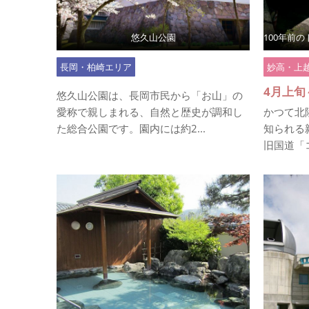
悠久山公園
長岡・柏崎エリア
妙高・上
悠久山公園は、長岡市民から「お山」の
愛称で親しまれる、自然と歴史が調和し
かつて北
た総合公園です。園内には約2...
知られる
旧国道「コ