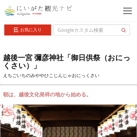
お気に入り
越後一宮 彌彦神社「御日供祭（おにっ
くさい）」
えちごいちのみややひこじんじゃおにっくさい
朝は、越後文化発祥の地から始める。