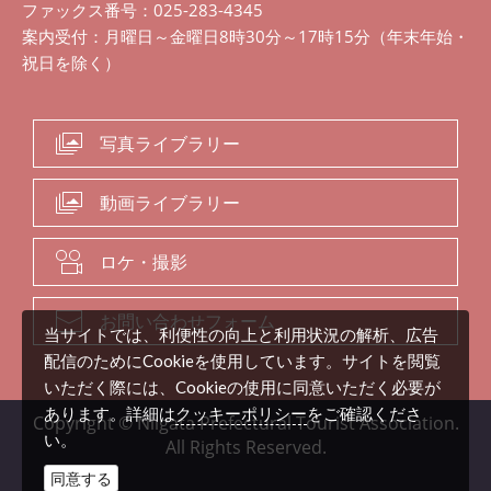
ファックス番号：025-283-4345
案内受付：月曜日～金曜日8時30分～17時15分（年末年始・
祝日を除く）
写真ライブラリー
動画ライブラリー
ロケ・撮影
お問い合わせフォーム
当サイトでは、利便性の向上と利用状況の解析、広告
配信のためにCookieを使用しています。サイトを閲覧
いただく際には、Cookieの使用に同意いただく必要が
クッキーポリシー
あります。詳細は
をご確認くださ
Copyright © Niigata Prefectural Tourist Association.
い。
All Rights Reserved.
同意する