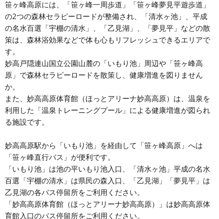
笹ヶ峰高原には、「笹ヶ峰一周歩道」「笹ヶ峰夢見平遊歩道」
の2つの森林セラピーロードが整備され、「清水ヶ池」、平成
の名水百選「宇棚の清水」、「乙見湖」、「夢見平」などの散
策は、森林浴効果などで体も心もリフレッシュできるエリアで
す。
妙高戸隠連山国立公園山麓の「いもり池」周辺や「笹ヶ峰高
原」で森林セラピーロードを散策し、健康増進を図りません
か。
また、妙高高原体育館（ほっとアリーナ妙高高原）は、温泉を
利用した「温泉トレーニングプール」による健康増進が図られ
る施設です。
妙高高原駅から「いもり池」を経由して「笹ヶ峰高原」へは
「笹ヶ峰直行バス」が便利です。
「いもり池」は池の平いもり池入口、「清水ヶ池」平成の名水
百選「宇棚の清水」は県民の森入口、「乙見湖」「夢見平」は
乙見湖の各バス停留所をご利用ください。
「妙高高原体育館（ほっとアリーナ妙高高原）」は妙高高原体
育館入口のバス停留所をご利用ください。