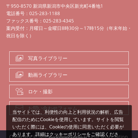
〒950-8570 新潟県新潟市中央区新光町4番地1
電話番号：025-283-1188
ファックス番号：025-283-4345
案内受付：月曜日～金曜日8時30分～17時15分（年末年始・
祝日を除く）
写真ライブラリー
動画ライブラリー
ロケ・撮影
お問い合わせフォーム
当サイトでは、利便性の向上と利用状況の解析、広告
配信のためにCookieを使用しています。サイトを閲覧
いただく際には、Cookieの使用に同意いただく必要が
クッキーポリシー
あります。詳細は
をご確認くださ
Copyright © Niigata Prefectural Tourist Association.