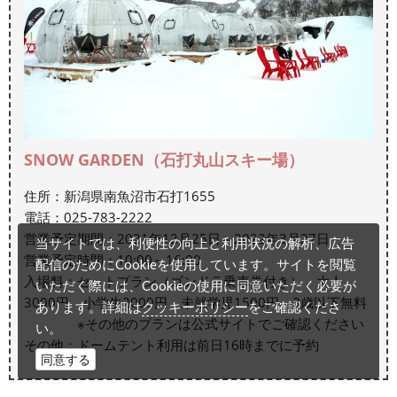
SNOW GARDEN（石打丸山スキー場）
住所：新潟県南魚沼市石打1655
電話：025-783-2222
営業予定期間：2021年12月25日～2022年3月27日
当サイトでは、利便性の向上と利用状況の解析、広告
営業予定時間：10:00～16:00
配信のためにCookieを使用しています。サイトを閲覧
入場料：セットプラン（ゴンドラ乗車券付き） 大人
いただく際には、Cookieの使用に同意いただく必要が
3000円 小学生2000円 未就学児1500円 3歳以下無料
クッキーポリシー
あります。詳細は
をご確認くださ
※その他のプランは公式サイトでご確認ください
い。
その他：ドームテント利用は前日16時までに予約
同意する