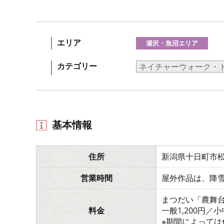
エリア
湯沢・魚沼エリア
カテゴリー
ネイチャーウォーク・
基本情報
住所
新潟県十日町市
営業時間
屋外作品は、降
まつだい「農舞
料金
一般1,200円／小
※期間によって