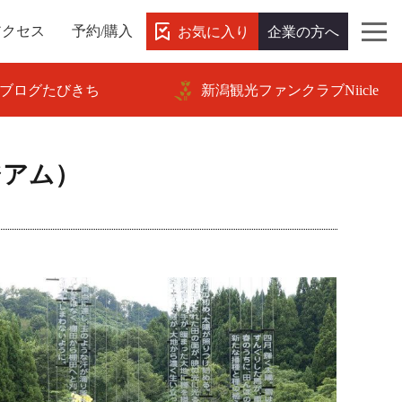
お気に入り
企業の方へ
アクセス
予約/購入
ブログたびきち
新潟観光ファンクラブNiicle
ジアム）