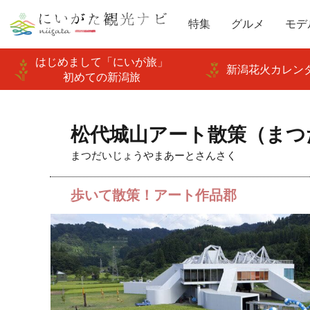
特集
グルメ
モデ
はじめまして「にいが旅」
新潟花火カレンダ
初めての新潟旅
松代城山アート散策（まつ
まつだいじょうやまあーとさんさく
歩いて散策！アート作品郡