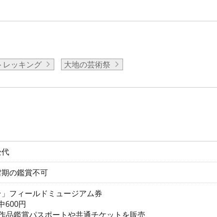
トレッキング
大地の芸術祭
松代
雪期の鑑賞不可
台」フィールドミュージアム券
中600円
は作品鑑賞パスポートや共通チケットを販売