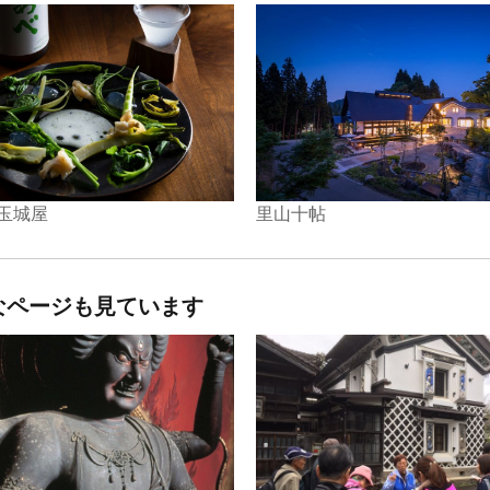
里山十帖
 玉城屋
なページも見ています