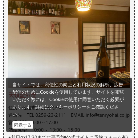
当サイトでは、利便性の向上と利用状況の解析、広告
配信のためにCookieを使用しています。サイトを閲覧
天領盃酒造
いただく際には、Cookieの使用に同意いただく必要が
クッキーポリシー
あります。詳細は
をご確認くださ
住所 佐渡市加茂歌代458
い。
連絡先 TEL 0259-23-2111 EMAIL info@tenryohai.co.jp
営業時間 9:00～17:00
同意する
酒蔵見学 10:00～ 13:00～ 15:00
※前日の17:30までに要予約(公式サイトに予約フォーム有)