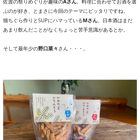
佐渡の祭りめぐりが趣味の
Aさん
。料理に合わせてお酒を選
ぶのが好き、とまさに今回のテーマにピッタリですね。
猫ちぐら作りとSUPにハマっている
Mさん
。日本酒はまだ
あまり飲んだことがなくちょっと苦手意識があるとか。
そして最年少の
野口菜々
さん・・・。