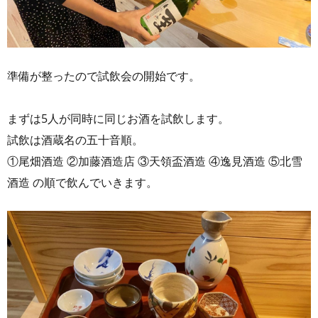
準備が整ったので試飲会の開始です。
まずは5人が同時に同じお酒を試飲します。
試飲は酒蔵名の五十音順。
①尾畑酒造 ②加藤酒造店 ③天領盃酒造 ④逸見酒造 ⑤北雪
酒造 の順で飲んでいきます。