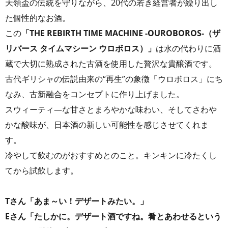
天領盃の伝統を守りながら、20代の若き経営者が繰り出し
た個性的なお酒。
この
「THE REBIRTH TIME MACHINE -OUROBOROS-（ザ
リバース タイムマシーン ウロボロス）」
は水の代わりに酒
蔵で大切に熟成された古酒を使用した贅沢な貴醸酒です。
古代ギリシャの伝説由来の“再生”の象徴「ウロボロス」にち
なみ、古新融合をコンセプトに作り上げました。
スウィーティ―な甘さとまろやかな味わい、そしてさわや
かな酸味が、日本酒の新しい可能性を感じさせてくれま
す。
冷やして飲むのがおすすめとのこと。キンキンに冷たくし
てから試飲します。
Tさん「あま～い！デザートみたい。」
Eさん「たしかに。デザート酒ですね。肴とあわせるという