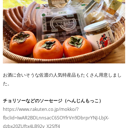
お酒に合いそうな佐渡の人気特産品もたくさん用意しまし
た。
チョリソーなどのソーセージ（へんじんもっこ）
https://www.rakuten.co.jp/mokko/?
fbclid=IwAR2BDLnnsacC6SOYfrVn9DbrprYNJ-LbjX-
dzbx20ZUftx4LB92v_X2Sff4