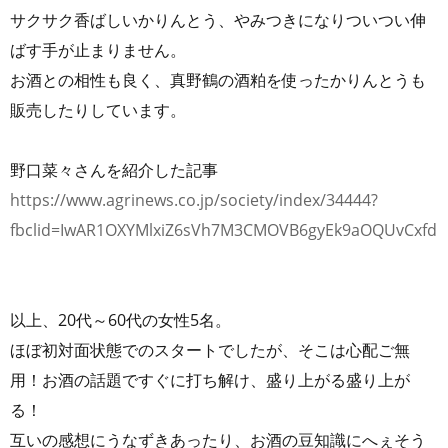
サクサク香ばしいかりんとう、やみつきになりついつい伸
ばす手が止まりません。
お酒との相性も良く、真野鶴の酒粕を使ったかりんとうも
販売したりしています。
野口菜々さんを紹介した記事
https://www.agrinews.co.jp/society/index/34444?
fbclid=IwAR1OXYMlxiZ6sVh7M3CMOVB6gyEk9aOQUvCxfd
以上、20代～60代の女性5名。
ほぼ初対面状態でのスタートでしたが、そこは心配ご無
用！お酒の話題ですぐに打ち解け、盛り上がる盛り上が
る！
互いの感想にうなずきあったり、お酒の豆知識にへぇそう