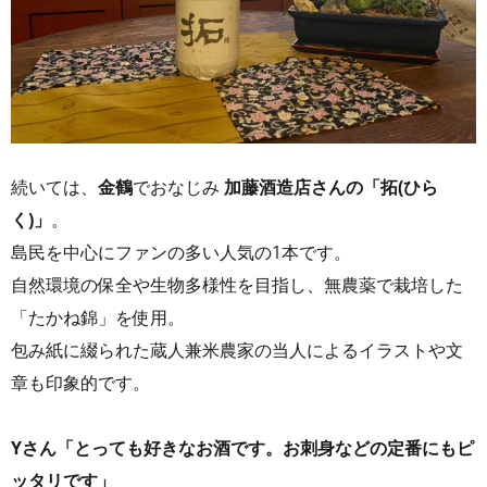
続いては、
金鶴
でおなじみ
加藤酒造店さんの「拓(ひら
く)」
。
島民を中心にファンの多い人気の1本です。
自然環境の保全や生物多様性を目指し、無農薬で栽培した
「たかね錦」を使用。
包み紙に綴られた蔵人兼米農家の当人によるイラストや文
章も印象的です。
Yさん「とっても好きなお酒です。お刺身などの定番にもピ
ッタリです」