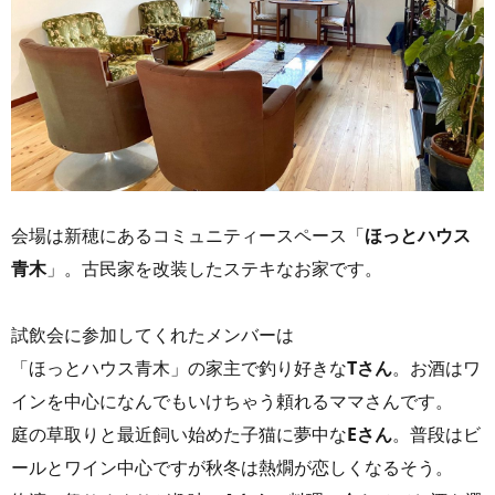
会場は新穂にあるコミュニティースペース「
ほっとハウス
青木
」。古民家を改装したステキなお家です。
試飲会に参加してくれたメンバーは
「ほっとハウス青木」の家主で釣り好きな
Tさん
。お酒はワ
インを中心になんでもいけちゃう頼れるママさんです。
庭の草取りと最近飼い始めた子猫に夢中な
Eさん
。普段はビ
ールとワイン中心ですが秋冬は熱燗が恋しくなるそう。