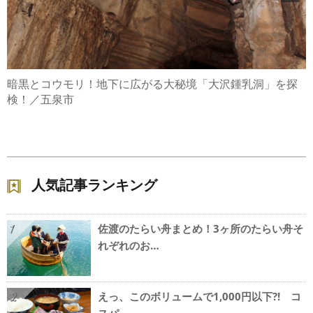
暗黒とコウモリ！地下に広がる大秘境「大沢鍾乳洞」を探
検！／五泉市
人気記事ランキング
佐渡のたらい舟まとめ！3ヶ所のたらい舟そ
1
れぞれのお…
えっ、このボリュームで1,000円以下?! コ
2
スパ…