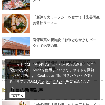
「新潟５大ラーメン」を食す！【①長岡生
3
姜醤油ラーメ…
岩塚製菓の新施設「お米となかよしパー
4
ク」で米菓の魅…
なぜ、「笹団子」は新潟名物になったの
5
当サイトでは、利便性の向上と利用状況の解析、広告
か？ その理由…
配信のためにCookieを使用しています。サイトを閲覧
いただく際には、Cookieの使用に同意いただく必要が
クッキーポリシー
あります。詳細は
をご確認くださ
い。
注目の新着記事
同意する
女子の聖地「星野屋」へ行ってみた。／小