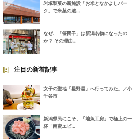
岩塚製菓の新施設「お米となかよしパー
4
ク」で米菓の魅…
なぜ、「笹団子」は新潟名物になったの
5
か？ その理由…
注目の新着記事
女子の聖地「星野屋」へ行ってみた。／小
千谷市
新潟県民にこそ、「地魚工房」で極上の一
杯「南蛮エビ…