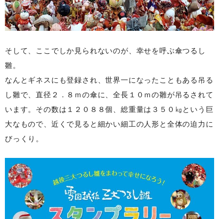
そして、ここでしか見られないのが、幸せを呼ぶ傘つるし
雛。
なんとギネスにも登録され、世界一になったこともある吊る
し雛で、直径２．８ｍの傘に、
全長１０ｍの雛が吊るされて
います。その数は１２０８８個、総重量は３５０㎏という巨
大な
もので、近くで見ると細かい細工の人形と全体の迫力に
びっくり。