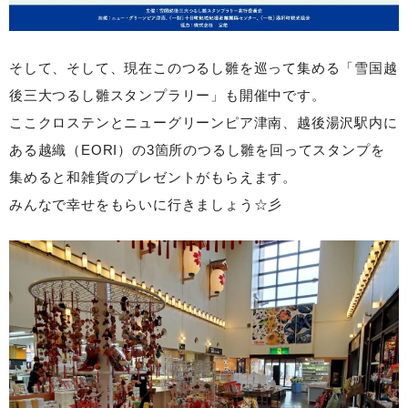
そして、そして、現在このつるし雛を巡って集める「雪国越
後三大つるし雛スタンプラリー」も
開催中です。
ここクロステンとニューグリーンピア津南、越後湯沢駅内に
ある越織（EORI）の
3箇所のつるし雛を回ってスタンプを
集めると和雑貨のプレゼントがもらえます。
みんなで幸せをもらいに行きましょう☆彡