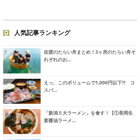
人気記事ランキング
佐渡のたらい舟まとめ！3ヶ所のたらい舟そ
1
れぞれのお…
えっ、このボリュームで1,000円以下?! コ
2
スパ…
「新潟５大ラーメン」を食す！【①長岡生
3
姜醤油ラーメ…