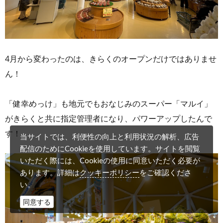
4月から変わったのは、きらくのオープンだけではありませ
ん！
「健幸めっけ」も地元でもおなじみのスーパー「マルイ」
がきらくと共に指定管理者になり、パワーアップしたんで
す！
当サイトでは、利便性の向上と利用状況の解析、広告
配信のためにCookieを使用しています。サイトを閲覧
いただく際には、Cookieの使用に同意いただく必要が
クッキーポリシー
あります。詳細は
をご確認くださ
い。
同意する